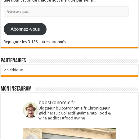
une notification de chaque nouvel article par e-mail.
Adresse
e-
mail
Abonnez-vous
Rejoignez les 3 126 autres abonnés
Partenaires
vin éthique
Mon Instagram
bobstronomie.fr
Blogueur bObStronomie.fr
Chroniqueur
@ici_herault
Collectif @aime.mtp
Food &
wine addict !
#food #wine