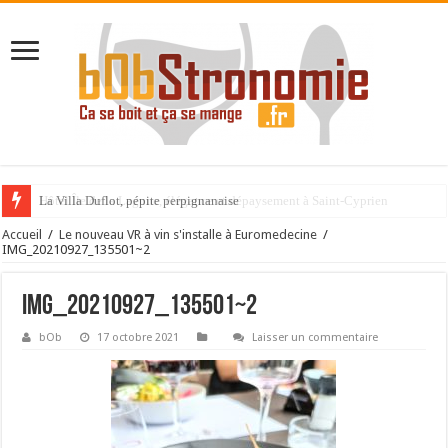
La Villa Duflot, pépite perpignanaise
Accueil
/
Le nouveau VR à vin s'installe à Euromedecine
/
IMG_20210927_135501~2
IMG_20210927_135501~2
bOb
17 octobre 2021
Laisser un commentaire