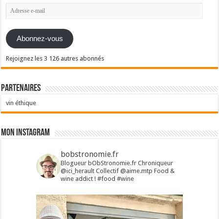
Adresse
e-
mail
Abonnez-vous
Rejoignez les 3 126 autres abonnés
Partenaires
vin éthique
Mon Instagram
bobstronomie.fr
Blogueur bObStronomie.fr
Chroniqueur
@ici_herault
Collectif @aime.mtp
Food &
wine addict !
#food #wine