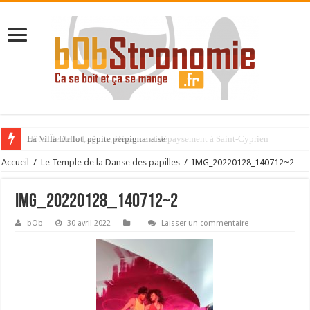
La Villa Duflot, pépite perpignanaise
Accueil
/
Le Temple de la Danse des papilles
/
IMG_20220128_140712~2
IMG_20220128_140712~2
bOb
30 avril 2022
Laisser un commentaire