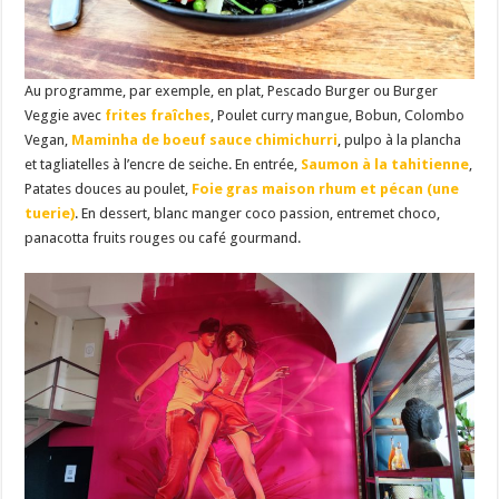
Au programme, par exemple, en plat, Pescado Burger ou Burger
Veggie avec
frites fraîches
, Poulet curry mangue, Bobun, Colombo
Vegan,
Maminha de boeuf sauce chimichurri
, pulpo à la plancha
et tagliatelles à l’encre de seiche. En entrée,
Saumon à la tahitienne
,
Patates douces au poulet,
Foie gras maison rhum et pécan (une
tuerie)
. En dessert, blanc manger coco passion, entremet choco,
panacotta fruits rouges ou café gourmand.