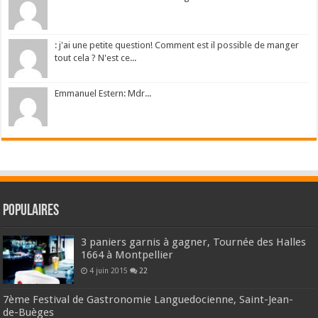
: j'ai une petite question! Comment est il possible de manger
tout cela ? N'est ce...
Emmanuel Estern: Mdr...
Populaires
3 paniers garnis à gagner, Tournée des Halles
1664 à Montpellier
4 juin 2015
22
7ème Festival de Gastronomie Languedocienne, Saint-Jean-
de-Buèges