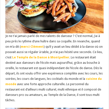
Je ne t’ai jamais parlé de mes talents de danseur ? C’est normal, j’ai à
peu près le rythme d’une huître dans sa coquille. En revanche, quand
on m’a dit (
merci Clément
) qu’il y avait un lieu dédié à la danse où on
pouvait aussi se régaler à table, je n’ai pas hésité une seconde. Ce lieu,
c’est
Le Temple de la Danse à Montpellier
. Le restaurant était
destiné aux danseurs de l’école mais aujourd’hui, grâce au bouche à
oreille, le restaurant est quasi indépendant de l’école de danse. Dès le
départ, ils ont voulu offrir une expérience complète avec les cours, les
soirées, les cours de langues, les cocktails du monde et la
cuisine du
monde
avec une forte approche culturelle. Le personnel du
restaurant est d’ailleurs multi culturel, multi ethnique et il composé de
danseurs pro ou amateurs, au Temple de la Danse, il sont tous multi
tâches.