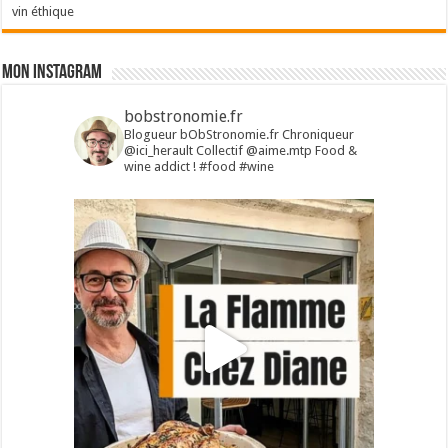
vin éthique
Mon Instagram
bobstronomie.fr
Blogueur bObStronomie.fr
Chroniqueur
@ici_herault
Collectif @aime.mtp
Food &
wine addict !
#food #wine