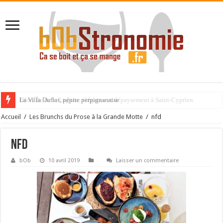
La Villa Duflot, pépite perpignanaise
Accueil
/
Les Brunchs du Prose à la Grande Motte
/
nfd
nfd
bOb
10 avril 2019
Laisser un commentaire