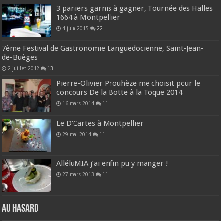
3 paniers garnis à gagner, Tournée des Halles
1664 à Montpellier
4 juin 2015
22
7ème Festival de Gastronomie Languedocienne, Saint-Jean-
de-Buèges
2 juillet 2012
13
Pierre-Olivier Prouhèze me choisit pour le
concours De la Botte à la Toque 2014
16 mars 2014
11
Le D’Cartes à Montpellier
29 mai 2014
11
AlléluMIA j’ai enfin pu y manger !
27 mars 2013
11
Au hasard