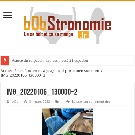
Astuce du carpaccio express pressé à l’espadon
Accueil
/
Les épicuriens à Juvignac, il porte bien son nom
/
IMG_20220106_130000~2
IMG_20220106_130000~2
bOb
31 mars 2022
Laisser un commentaire