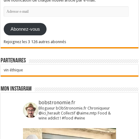
une notification de chaque nouvel article par e-mail.
Adresse
e-
mail
Abonnez-vous
Rejoignez les 3 126 autres abonnés
Partenaires
vin éthique
Mon Instagram
bobstronomie.fr
Blogueur bObStronomie.fr
Chroniqueur
@ici_herault
Collectif @aime.mtp
Food &
wine addict !
#food #wine