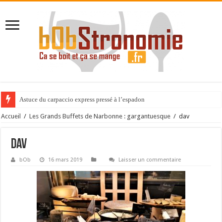
Astuce du carpaccio express pressé à l’espadon
Accueil
/
Les Grands Buffets de Narbonne : gargantuesque
/
dav
dav
bOb
16 mars 2019
Laisser un commentaire