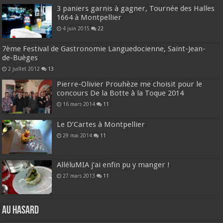
3 paniers garnis à gagner, Tournée des Halles
1664 à Montpellier
4 juin 2015
22
7ème Festival de Gastronomie Languedocienne, Saint-Jean-
de-Buèges
2 juillet 2012
13
Pierre-Olivier Prouhèze me choisit pour le
concours De la Botte à la Toque 2014
16 mars 2014
11
Le D’Cartes à Montpellier
29 mai 2014
11
AlléluMIA j’ai enfin pu y manger !
27 mars 2013
11
Au hasard