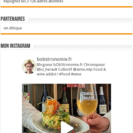
Rejoignez les 3 126 autres abonnés
Partenaires
vin éthique
Mon Instagram
bobstronomie.fr
Blogueur bObStronomie.fr
Chroniqueur
@ici_herault
Collectif @aime.mtp
Food &
wine addict !
#food #wine