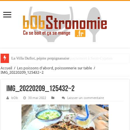
La Villa Duflot, pépite perpignanaise
Accueil
/
Les poissons d'abord, poissonnerie sur table
/
IMG_20220209_125432~2
IMG_20220209_125432~2
bOb
30 mai 2022
Laisser un commentaire