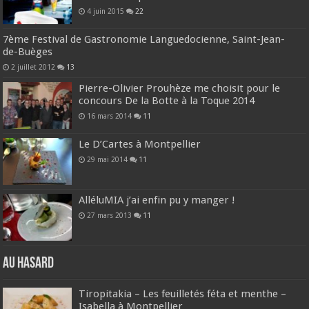
4 juin 2015
22
7ème Festival de Gastronomie Languedocienne, Saint-Jean-
de-Buèges
2 juillet 2012
13
Pierre-Olivier Prouhèze me choisit pour le
concours De la Botte à la Toque 2014
16 mars 2014
11
Le D’Cartes à Montpellier
29 mai 2014
11
AlléluMIA j’ai enfin pu y manger !
27 mars 2013
11
Au hasard
Tiropitakia – Les feuilletés féta et menthe –
Isabella à Montpellier