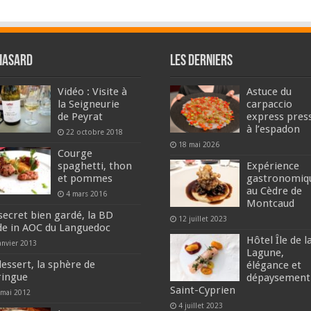
hasard
Les derniers
Vidéo : Visite à
Astuce du
la Seigneurie
carpaccio
de Peyrat
express pres
à l’espadon
22 octobre 2018
18 mai 2026
Courge
spaghetti, thon
Expérience
et pommes
gastronomiq
au Cèdre de
4 mars 2016
Montcaud
secret bien gardé, la BD
12 juillet 2023
e in AOC du Languedoc
Hôtel Île de l
anvier 2013
Lagune,
dessert, la sphère de
élégance et
ingue
dépaysement
Saint-Cyprien
 mai 2012
4 juillet 2023