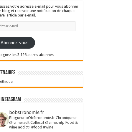
sissez votre adresse e-mail pour vous abonner
e blog et recevoir une notification de chaque
vel article par e-mail.
resse
l
Abonnez-vous
oignez les 3 126 autres abonnés
tenaires
 éthique
 Instagram
bobstronomie.fr
Blogueur bObStronomie.fr
Chroniqueur
@ici_herault
Collectif @aime.mtp
Food &
wine addict !
#food #wine