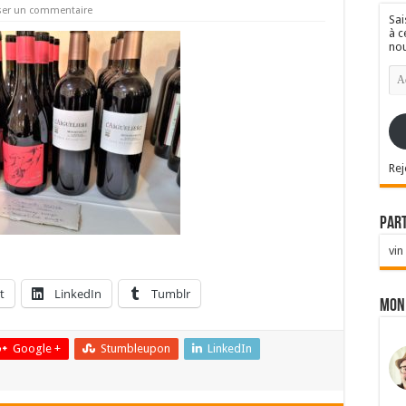
ser un commentaire
Sai
à c
nou
Ad
e-
mai
Rej
Par
vin
t
LinkedIn
Tumblr
Mon
Google +
Stumbleupon
LinkedIn