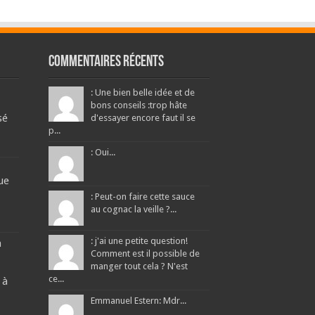
Commentaires récents
: Une bien belle idée et de
bons conseils :trop hâte
sé
d'essayer encore faut il se
p...
: Oui...
ue
: Peut-on faire cette sauce
au cognac la veille ?...
: j'ai une petite question!
a
Comment est il possible de
manger tout cela ? N'est
ce...
 à
Emmanuel Estern: Mdr...