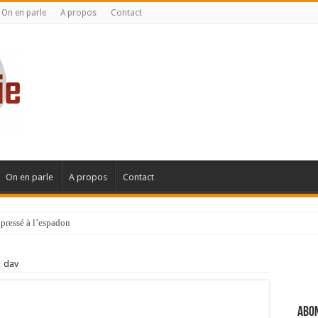
On en parle
A propos
Contact
On en parle
A propos
Contact
pressé à l’espadon
dav
Abon