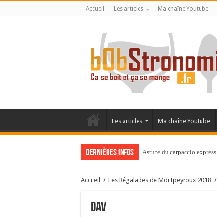
Accueil
Les articles
Ma chaîne Youtube
Les articles
Ma chaîne Youtube
Dernières infos
Astuce du carpaccio express 
Accueil
/
Les Régalades de Montpeyroux 2018
/
dav