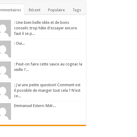
ommentaires
Récent
Populaire
Tags
: Une bien belle idée et de bons
conseils :trop hâte d'essayer encore
faut il se p...
: Oui...
: Peut-on faire cette sauce au cognac la
veille ?...
: j'ai une petite question! Comment est
il possible de manger tout cela ? N'est
ce...
Emmanuel Estern: Mdr...