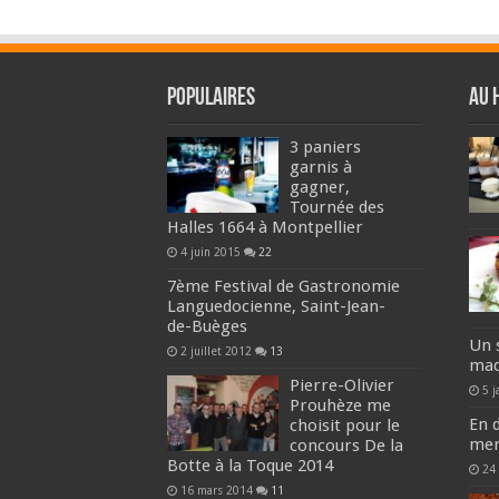
Populaires
Au 
3 paniers
garnis à
gagner,
Tournée des
Halles 1664 à Montpellier
4 juin 2015
22
7ème Festival de Gastronomie
Languedocienne, Saint-Jean-
de-Buèges
Un 
2 juillet 2012
13
mad
Pierre-Olivier
5 j
Prouhèze me
En 
choisit pour le
mer
concours De la
Botte à la Toque 2014
24
16 mars 2014
11