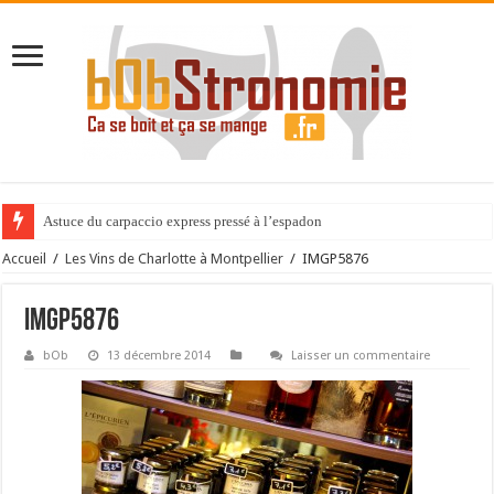
Astuce du carpaccio express pressé à l’espadon
Accueil
/
Les Vins de Charlotte à Montpellier
/
IMGP5876
IMGP5876
bOb
13 décembre 2014
Laisser un commentaire