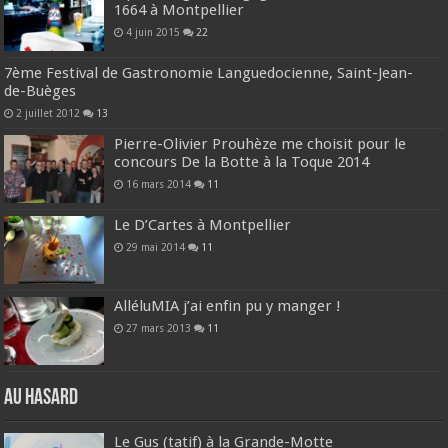
1664 à Montpellier
4 juin 2015
22
7ème Festival de Gastronomie Languedocienne, Saint-Jean-
de-Buèges
2 juillet 2012
13
Pierre-Olivier Prouhèze me choisit pour le
concours De la Botte à la Toque 2014
16 mars 2014
11
Le D’Cartes à Montpellier
29 mai 2014
11
AlléluMIA j’ai enfin pu y manger !
27 mars 2013
11
Au hasard
Le Gus (tatif) à la Grande-Motte