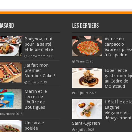
hasard
Les derniers
Bodynov, tout
Astuce du
pour la santé
carpaccio
et le bien être
express pres
à l’espadon
7 novembre 2018
18 mai 2026
J’ai fait mon
premier
Expérience
Number Cake !
gastronomiq
au Cèdre de
20 mars 2019
Montcaud
Marin et le
12 juillet 2023
secret de
l’huître de
Hôtel Île de l
Bouzigues
Lagune,
élégance et
 novembre 2013
dépaysement
Une vraie
Saint-Cyprien
poêlée
4 juillet 2023