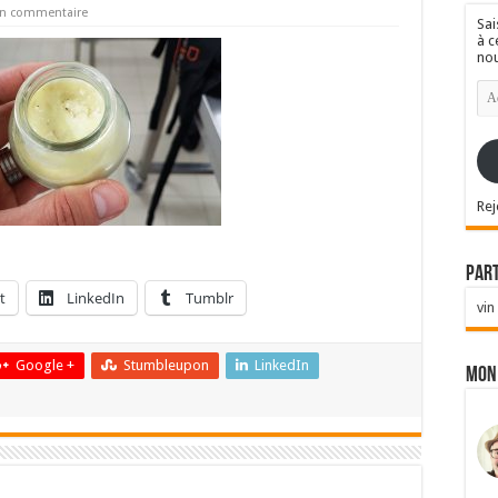
un commentaire
Sai
à c
nou
Ad
e-
mai
Rej
Par
t
LinkedIn
Tumblr
vin
Google +
Stumbleupon
LinkedIn
Mon