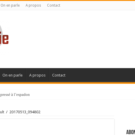
On en parle
A propos
Contact
On en parle
A propos
Contact
pressé à l’espadon
ult
/
20170513_094802
Abon