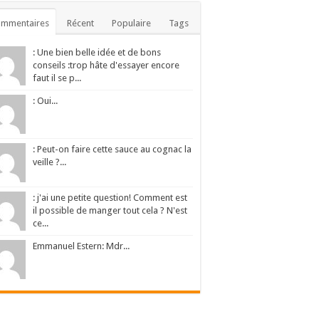
ommentaires
Récent
Populaire
Tags
: Une bien belle idée et de bons
conseils :trop hâte d'essayer encore
faut il se p...
: Oui...
: Peut-on faire cette sauce au cognac la
veille ?...
: j'ai une petite question! Comment est
il possible de manger tout cela ? N'est
ce...
Emmanuel Estern: Mdr...