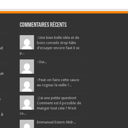
Commentaires récents
: Une bien belle idée et de
bons conseils :trop hâte
sé
d'essayer encore faut il se
p...
: Oui...
ue
: Peut-on faire cette sauce
au cognac la veille ?...
: j'ai une petite question!
a
Comment est il possible de
manger tout cela ? N'est
ce...
 à
Emmanuel Estern: Mdr...