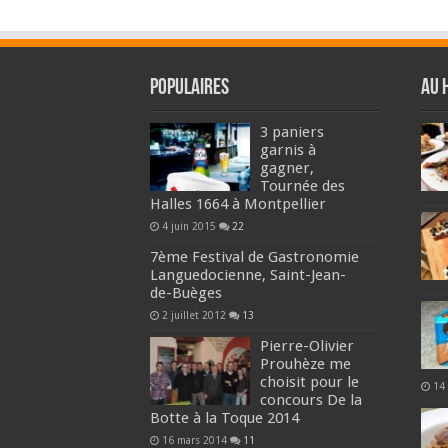
Populaires
Au 
3 paniers
garnis à
gagner,
Tournée des
Halles 1664 à Montpellier
4 juin 2015
22
7ème Festival de Gastronomie
Languedocienne, Saint-Jean-
de-Buèges
2 juillet 2012
13
Pierre-Olivier
Prouhèze me
choisit pour le
14
concours De la
Botte à la Toque 2014
16 mars 2014
11