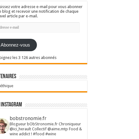
sissez votre adresse e-mail pour vous abonner
e blog et recevoir une notification de chaque
vel article par e-mail.
resse
l
Abonnez-vous
oignez les 3 126 autres abonnés
tenaires
 éthique
 Instagram
bobstronomie.fr
Blogueur bObStronomie.fr
Chroniqueur
@ici_herault
Collectif @aime.mtp
Food &
wine addict !
#food #wine