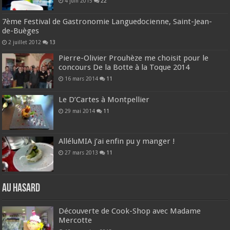
4 juin 2015
22
7ème Festival de Gastronomie Languedocienne, Saint-Jean-
de-Buèges
2 juillet 2012
13
Pierre-Olivier Prouhèze me choisit pour le
concours De la Botte à la Toque 2014
16 mars 2014
11
Le D’Cartes à Montpellier
29 mai 2014
11
AlléluMIA j’ai enfin pu y manger !
27 mars 2013
11
Au hasard
Découverte de Cook-Shop avec Madame
Mercotte