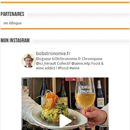
Partenaires
vin éthique
Mon Instagram
bobstronomie.fr
Blogueur bObStronomie.fr
Chroniqueur
@ici_herault
Collectif @aime.mtp
Food &
wine addict !
#food #wine