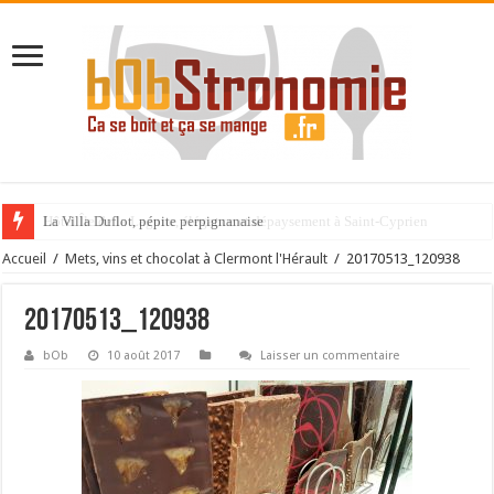
La Villa Duflot, pépite perpignanaise
Accueil
/
Mets, vins et chocolat à Clermont l'Hérault
/
20170513_120938
20170513_120938
bOb
10 août 2017
Laisser un commentaire