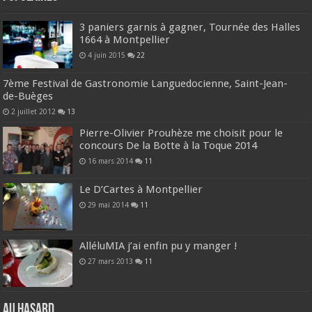
3 paniers garnis à gagner, Tournée des Halles
1664 à Montpellier
4 juin 2015
22
7ème Festival de Gastronomie Languedocienne, Saint-Jean-
de-Buèges
2 juillet 2012
13
Pierre-Olivier Prouhèze me choisit pour le
concours De la Botte à la Toque 2014
16 mars 2014
11
Le D’Cartes à Montpellier
29 mai 2014
11
AlléluMIA j’ai enfin pu y manger !
27 mars 2013
11
Au hasard