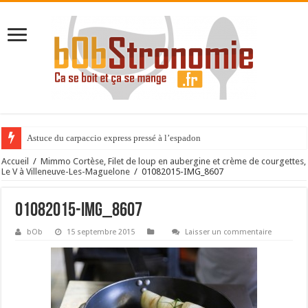
Astuce du carpaccio express pressé à l’espadon
Accueil
/
Mimmo Cortèse, Filet de loup en aubergine et crème de courgettes,
Le V à Villeneuve-Les-Maguelone
/
01082015-IMG_8607
01082015-IMG_8607
bOb
15 septembre 2015
Laisser un commentaire