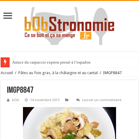
Astuce du carpaccio express pressé à l’espadon
Accueil
/
Pâtes au foie gras, à la châtaigne et au cantal
/
IMGP8847
IMGP8847
bOb
14 novembre 2013
Laisser un commentaire