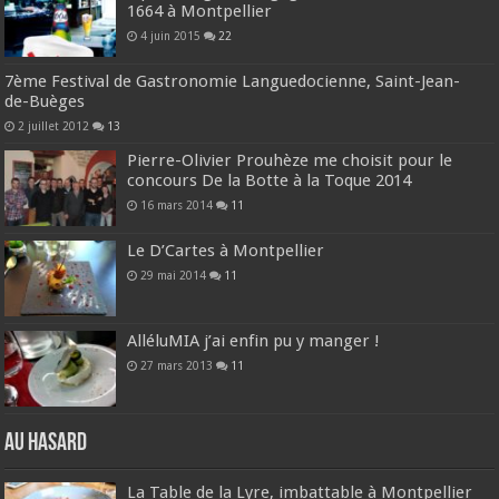
1664 à Montpellier
4 juin 2015
22
7ème Festival de Gastronomie Languedocienne, Saint-Jean-
de-Buèges
2 juillet 2012
13
Pierre-Olivier Prouhèze me choisit pour le
concours De la Botte à la Toque 2014
16 mars 2014
11
Le D’Cartes à Montpellier
29 mai 2014
11
AlléluMIA j’ai enfin pu y manger !
27 mars 2013
11
Au hasard
La Table de la Lyre, imbattable à Montpellier