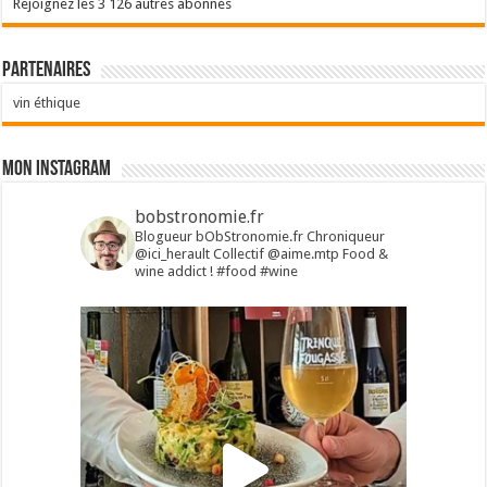
Rejoignez les 3 126 autres abonnés
Partenaires
vin éthique
Mon Instagram
bobstronomie.fr
Blogueur bObStronomie.fr
Chroniqueur
@ici_herault
Collectif @aime.mtp
Food &
wine addict !
#food #wine