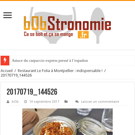
Astuce du carpaccio express pressé à l’espadon
Accueil
/
Restaurant Le Folia à Montpellier : indispensable !
/
20170719_144526
20170719_144526
bOb
10 septembre 2017
Laisser un commentaire