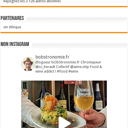
Rejoignez les 3 126 autres abonnés
Partenaires
vin éthique
Mon Instagram
bobstronomie.fr
Blogueur bObStronomie.fr
Chroniqueur
@ici_herault
Collectif @aime.mtp
Food &
wine addict !
#food #wine