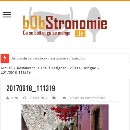
Astuce du carpaccio express pressé à l’espadon
Accueil
/
Restaurant Le Thaï à Assignan - Village Castigno
/
20170618_111319
20170618_111319
bOb
17 août 2017
Laisser un commentaire