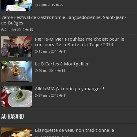
4 juin 2015
22
7ème Festival de Gastronomie Languedocienne, Saint-Jean-
de-Buèges
2 juillet 2012
13
Pierre-Olivier Prouhèze me choisit pour le
concours De la Botte à la Toque 2014
16 mars 2014
11
Le D’Cartes à Montpellier
29 mai 2014
11
AlléluMIA j’ai enfin pu y manger !
27 mars 2013
11
Au hasard
Blanquette de veau non traditionnelle