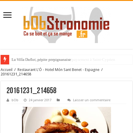
La Villa Duflot, pépite perpignanaise
Accueil
/
Restaurant L'Ó - Hotel Món Sant Benet - Espagne
/
20161231_214658
20161231_214658
bOb
24 janvier 2017
Laisser un commentaire