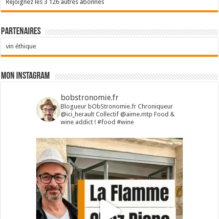
Rejoignez les 3 126 autres abonnés
Partenaires
vin éthique
Mon Instagram
bobstronomie.fr
Blogueur bObStronomie.fr
Chroniqueur
@ici_herault
Collectif @aime.mtp
Food &
wine addict !
#food #wine