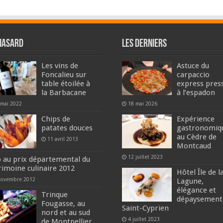
hasard
Les derniers
Les vins de
Astuce du
Foncalieu sur
carpaccio
table étoilée à
express pres
la Barbacane
à l’espadon
 mai 2022
18 mai 2026
Chips de
Expérience
patates douces
gastronomiq
au Cèdre de
11 avril 2013
Montcaud
12 juillet 2023
 au prix départemental du
rimoine culinaire 2012
Hôtel Île de l
novembre 2012
Lagune,
élégance et
Trinque
dépaysement
Fougasse, au
Saint-Cyprien
nord et au sud
4 juillet 2023
de Montpellier