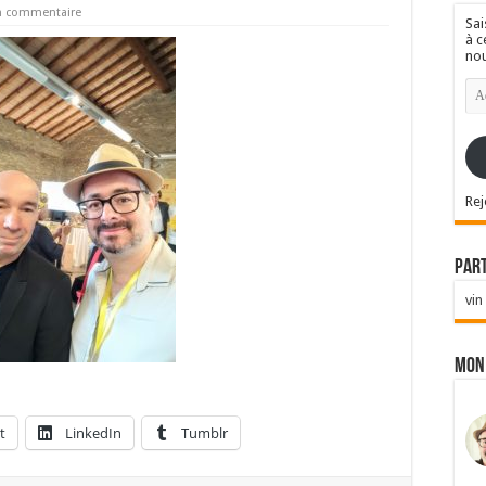
un commentaire
Sai
à c
nou
Ad
e-
mai
Rej
Par
vin
Mon
t
LinkedIn
Tumblr