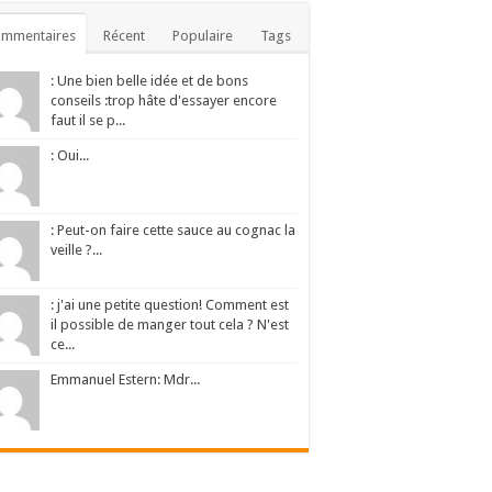
ommentaires
Récent
Populaire
Tags
: Une bien belle idée et de bons
conseils :trop hâte d'essayer encore
faut il se p...
: Oui...
: Peut-on faire cette sauce au cognac la
veille ?...
: j'ai une petite question! Comment est
il possible de manger tout cela ? N'est
ce...
Emmanuel Estern: Mdr...