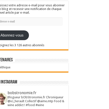
sissez votre adresse e-mail pour vous abonner
e blog et recevoir une notification de chaque
vel article par e-mail.
resse
l
Abonnez-vous
oignez les 3 126 autres abonnés
tenaires
 éthique
 Instagram
bobstronomie.fr
Blogueur bObStronomie.fr
Chroniqueur
@ici_herault
Collectif @aime.mtp
Food &
wine addict !
#food #wine