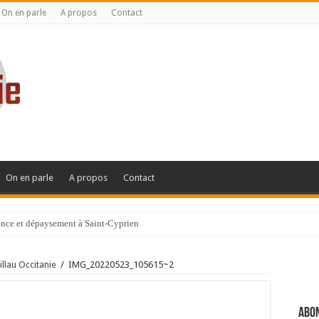
On en parle
A propos
Contact
On en parle
A propos
Contact
gance et dépaysement à Saint-Cyprien
ignanaise
llau Occitanie
/
IMG_20220523_105615~2
Abon