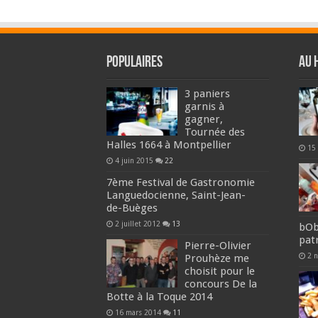
Populaires
Au 
3 paniers
garnis à
gagner,
Tournée des
Halles 1664 à Montpellier
15
4 juin 2015
22
7ème Festival de Gastronomie
Languedocienne, Saint-Jean-
de-Buèges
2 juillet 2012
13
bOb
pat
Pierre-Olivier
2 
Prouhèze me
choisit pour le
concours De la
Botte à la Toque 2014
16 mars 2014
11