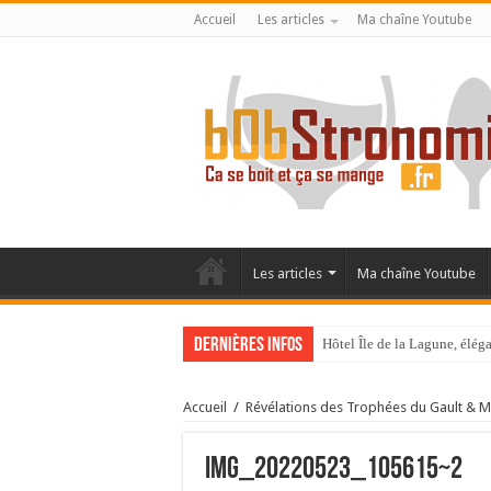
Accueil
Les articles
Ma chaîne Youtube
Les articles
Ma chaîne Youtube
Dernières infos
Hôtel Île de la Lagune, élé
La Villa Duflot, pépite perp
Accueil
/
Révélations des Trophées du Gault & Mi
IMG_20220523_105615~2