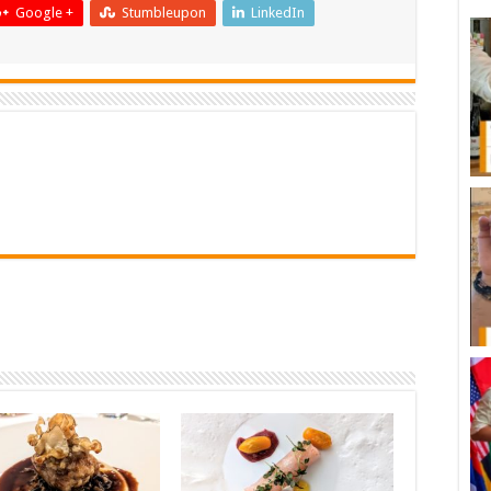
Google +
Stumbleupon
LinkedIn