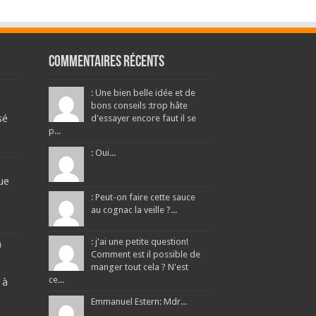
Commentaires récents
: Une bien belle idée et de
bons conseils :trop hâte
sé
d'essayer encore faut il se
p...
: Oui...
ue
: Peut-on faire cette sauce
au cognac la veille ?...
: j'ai une petite question!
a
Comment est il possible de
manger tout cela ? N'est
ce...
 à
Emmanuel Estern: Mdr...