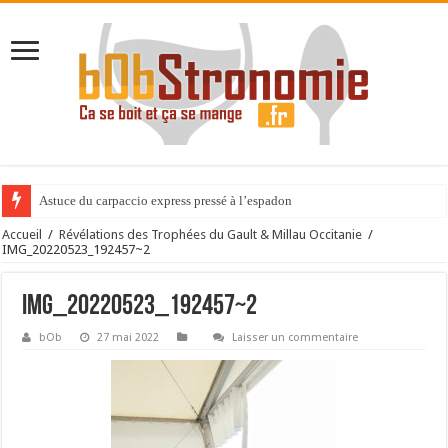
Astuce du carpaccio express pressé à l’espadon
Accueil
/
Révélations des Trophées du Gault & Millau Occitanie
/
IMG_20220523_192457~2
IMG_20220523_192457~2
bOb
27 mai 2022
Laisser un commentaire