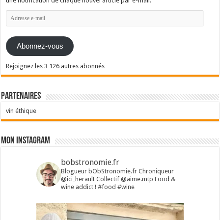
une notification de chaque nouvel article par e-mail.
Adresse
e-
mail
Abonnez-vous
Rejoignez les 3 126 autres abonnés
Partenaires
vin éthique
Mon Instagram
bobstronomie.fr
Blogueur bObStronomie.fr
Chroniqueur
@ici_herault
Collectif @aime.mtp
Food &
wine addict !
#food #wine