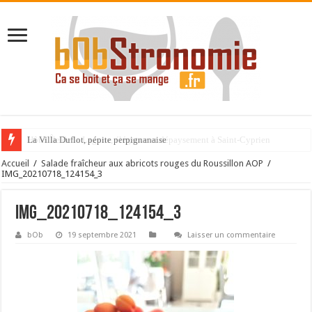
La Villa Duflot, pépite perpignanaise
Accueil
/
Salade fraîcheur aux abricots rouges du Roussillon AOP
/
IMG_20210718_124154_3
IMG_20210718_124154_3
bOb
19 septembre 2021
Laisser un commentaire