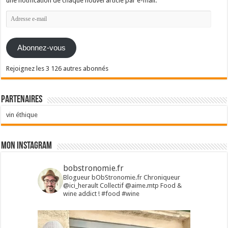
une notification de chaque nouvel article par e-mail.
Adresse
e-
mail
Abonnez-vous
Rejoignez les 3 126 autres abonnés
Partenaires
vin éthique
Mon Instagram
bobstronomie.fr
Blogueur bObStronomie.fr
Chroniqueur
@ici_herault
Collectif @aime.mtp
Food &
wine addict !
#food #wine