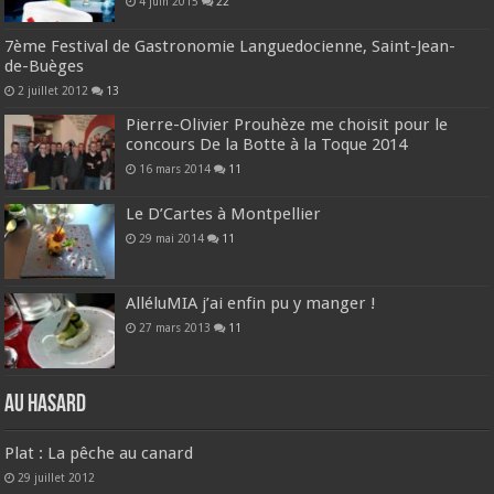
4 juin 2015
22
7ème Festival de Gastronomie Languedocienne, Saint-Jean-
de-Buèges
2 juillet 2012
13
Pierre-Olivier Prouhèze me choisit pour le
concours De la Botte à la Toque 2014
16 mars 2014
11
Le D’Cartes à Montpellier
29 mai 2014
11
AlléluMIA j’ai enfin pu y manger !
27 mars 2013
11
Au hasard
Plat : La pêche au canard
29 juillet 2012