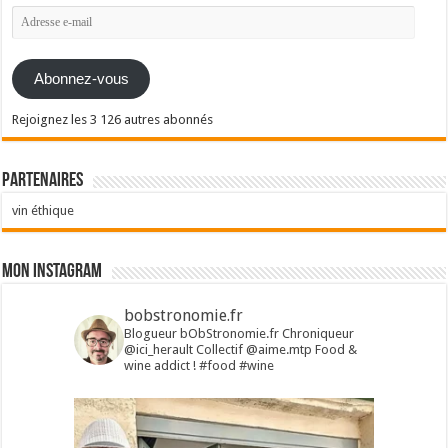
Adresse
e-
mail
Abonnez-vous
Rejoignez les 3 126 autres abonnés
Partenaires
vin éthique
Mon Instagram
bobstronomie.fr
Blogueur bObStronomie.fr
Chroniqueur
@ici_herault
Collectif @aime.mtp
Food &
wine addict !
#food #wine