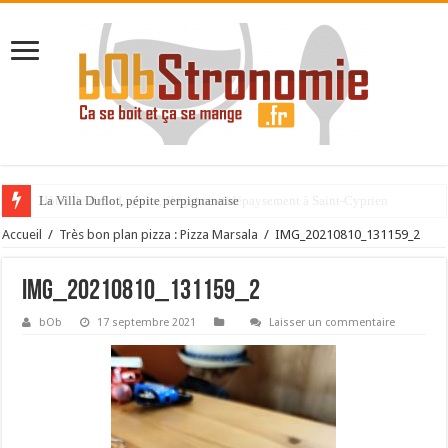
La Villa Duflot, pépite perpignanaise
Accueil
/
Très bon plan pizza : Pizza Marsala
/
IMG_20210810_131159_2
IMG_20210810_131159_2
bOb
17 septembre 2021
Laisser un commentaire