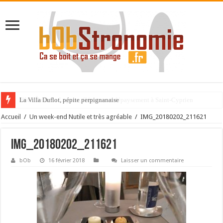
La Villa Duflot, pépite perpignanaise
Accueil
/
Un week-end Nutile et très agréable
/
IMG_20180202_211621
IMG_20180202_211621
bOb
16 février 2018
Laisser un commentaire