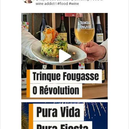
wine addict !
#food #wine