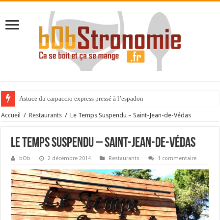
Astuce du carpaccio express pressé à l’espadon
Expérience gastronomique au Cèdre de Montcaud
Accueil
/
Restaurants
/
Le Temps Suspendu – Saint-Jean-de-Védas
Le Temps Suspendu – Saint-Jean-de-Védas
bOb
2 décembre 2014
Restaurants
1 commentaire