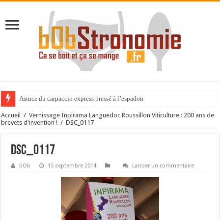
Astuce du carpaccio express pressé à l’espadon
Accueil
/
Vernissage Inpirama Languedoc Roussillon Viticulture : 200 ans de
brevets d'invention !
/
DSC_0117
DSC_0117
bOb
15 septembre 2014
Laisser un commentaire