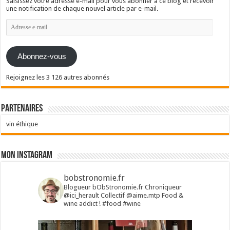
Saisissez votre adresse e-mail pour vous abonner à ce blog et recevoir
une notification de chaque nouvel article par e-mail.
Adresse
e-
mail
Abonnez-vous
Rejoignez les 3 126 autres abonnés
Partenaires
vin éthique
Mon Instagram
bobstronomie.fr
Blogueur bObStronomie.fr
Chroniqueur
@ici_herault
Collectif @aime.mtp
Food &
wine addict !
#food #wine