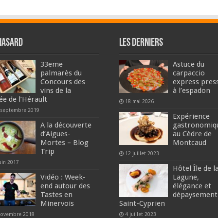
hasard
Les derniers
33eme
Astuce du
palmarès du
carpaccio
Concours des
express pres
vins de la
à l’espadon
ée de l’Hérault
18 mai 2026
 septembre 2019
Expérience
A la découverte
gastronomiq
d’Aigues-
au Cèdre de
Mortes – Blog
Montcaud
Trip
12 juillet 2023
uin 2017
Hôtel Île de l
Vidéo : Week-
Lagune,
end autour des
élégance et
Tastes en
dépaysement
Minervois
Saint-Cyprien
novembre 2018
4 juillet 2023