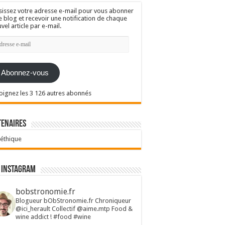
sissez votre adresse e-mail pour vous abonner
e blog et recevoir une notification de chaque
vel article par e-mail.
resse
l
Abonnez-vous
oignez les 3 126 autres abonnés
tenaires
 éthique
 Instagram
bobstronomie.fr
Blogueur bObStronomie.fr
Chroniqueur
@ici_herault
Collectif @aime.mtp
Food &
wine addict !
#food #wine