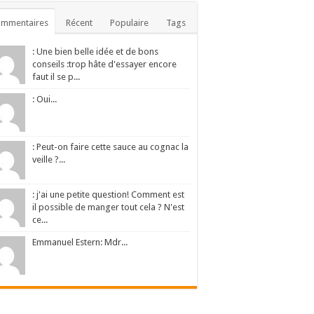
ommentaires
Récent
Populaire
Tags
: Une bien belle idée et de bons
conseils :trop hâte d'essayer encore
faut il se p...
: Oui...
: Peut-on faire cette sauce au cognac la
veille ?...
: j'ai une petite question! Comment est
il possible de manger tout cela ? N'est
ce...
Emmanuel Estern: Mdr...