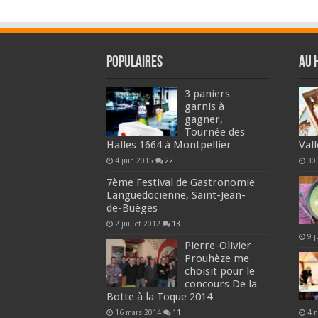
Populaires
Au 
3 paniers
garnis à
gagner,
Tournée des
Halles 1664 à Montpellier
Vall
4 juin 2015
22
30
7ème Festival de Gastronomie
Languedocienne, Saint-Jean-
de-Buèges
2 juillet 2012
13
9 j
Pierre-Olivier
Prouhèze me
choisit pour le
concours De la
Botte à la Toque 2014
16 mars 2014
11
4 