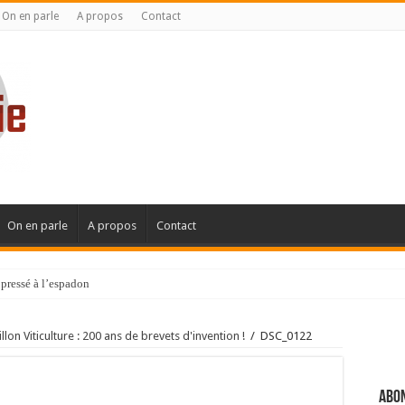
On en parle
A propos
Contact
On en parle
A propos
Contact
pressé à l’espadon
n Viticulture : 200 ans de brevets d'invention !
/
DSC_0122
Abon