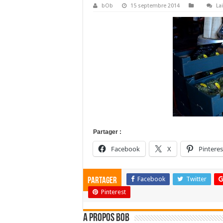
bOb
15 septembre 2014
La
Partager :
Facebook
X
Pinteres
Facebook
Twitter
Partager
Pinterest
A propos bOb