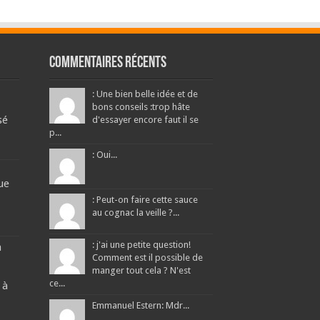
Commentaires récents
: Une bien belle idée et de
bons conseils :trop hâte
sé
d'essayer encore faut il se
p...
: Oui...
ue
: Peut-on faire cette sauce
au cognac la veille ?...
: j'ai une petite question!
a
Comment est il possible de
manger tout cela ? N'est
ce...
 à
Emmanuel Estern: Mdr...