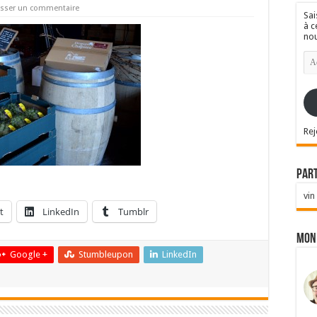
isser un commentaire
Sai
à c
nou
Ad
e-
mai
Rej
Par
vin
t
LinkedIn
Tumblr
Mon
Google +
Stumbleupon
LinkedIn