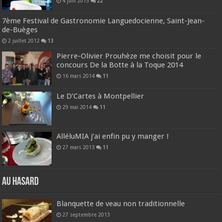
4 juin 2015
22
7ème Festival de Gastronomie Languedocienne, Saint-Jean-
de-Buèges
2 juillet 2012
13
Pierre-Olivier Prouhèze me choisit pour le
concours De la Botte à la Toque 2014
16 mars 2014
11
Le D’Cartes à Montpellier
29 mai 2014
11
AlléluMIA j’ai enfin pu y manger !
27 mars 2013
11
Au hasard
Blanquette de veau non traditionnelle
27 septembre 2013