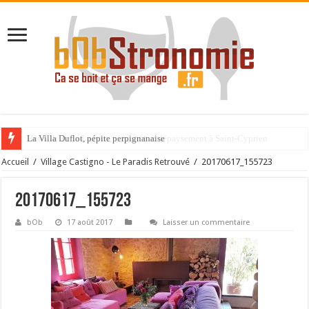
La Villa Duflot, pépite perpignanaise
Accueil
/
Village Castigno - Le Paradis Retrouvé
/
20170617_155723
20170617_155723
bOb
17 août 2017
Laisser un commentaire