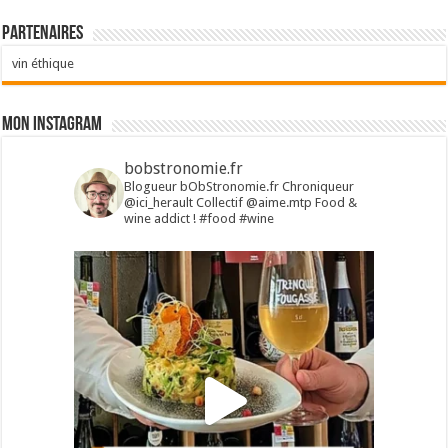
Partenaires
vin éthique
Mon Instagram
bobstronomie.fr
Blogueur bObStronomie.fr
Chroniqueur
@ici_herault
Collectif @aime.mtp
Food &
wine addict !
#food #wine