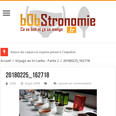
Astuce du carpaccio express pressé à l’espadon
Accueil
/
Voyage au Sri Lanka - Partie 2
/
20180225_162718
20180225_162718
bOb
4 juin 2018
Laisser un commentaire