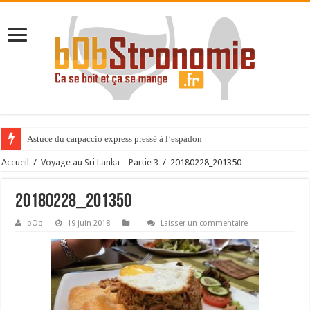
Astuce du carpaccio express pressé à l’espadon
Accueil
/
Voyage au Sri Lanka – Partie 3
/
20180228_201350
20180228_201350
bOb
19 juin 2018
Laisser un commentaire