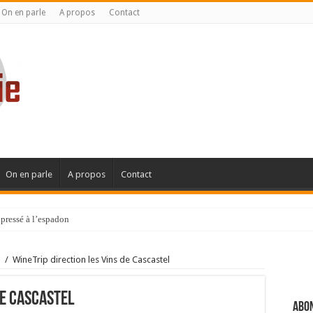
On en parle
A propos
Contact
On en parle
A propos
Contact
pressé à l’espadon
l
/
WineTrip direction les Vins de Cascastel
de Cascastel
Abon