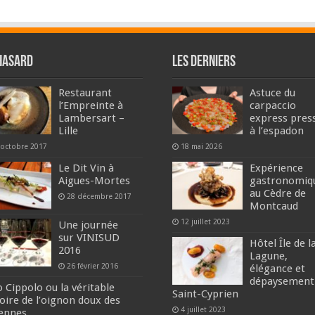
hasard
Les derniers
Restaurant
Astuce du
l’Empreinte à
carpaccio
Lambersart –
express pres
Lille
à l’espadon
 octobre 2017
18 mai 2026
Le Dit Vin à
Expérience
Aigues-Mortes
gastronomiq
au Cèdre de
28 décembre 2017
Montcaud
12 juillet 2023
Une journée
sur VINISUD
Hôtel Île de l
2016
Lagune,
26 février 2016
élégance et
dépaysement
o Cippolo ou la véritable
Saint-Cyprien
toire de l’oignon doux des
4 juillet 2023
ennes