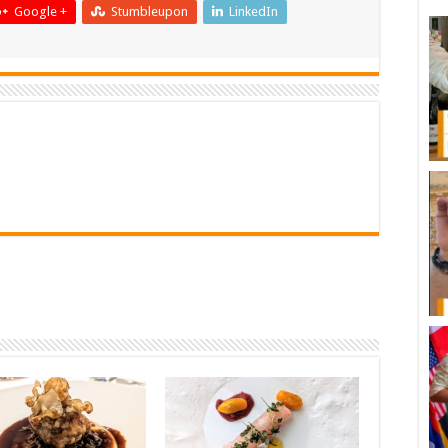
Google +
Stumbleupon
LinkedIn