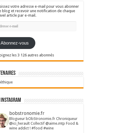
sissez votre adresse e-mail pour vous abonner
e blog et recevoir une notification de chaque
vel article par e-mail.
resse
l
Abonnez-vous
oignez les 3 126 autres abonnés
tenaires
 éthique
 Instagram
bobstronomie.fr
Blogueur bObStronomie.fr
Chroniqueur
@ici_herault
Collectif @aime.mtp
Food &
wine addict !
#food #wine