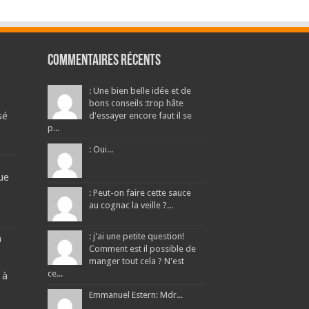
Commentaires récents
: Une bien belle idée et de
bons conseils :trop hâte
sé
d'essayer encore faut il se
p...
: Oui...
ue
: Peut-on faire cette sauce
au cognac la veille ?...
: j'ai une petite question!
a
Comment est il possible de
manger tout cela ? N'est
ce...
 à
Emmanuel Estern: Mdr...