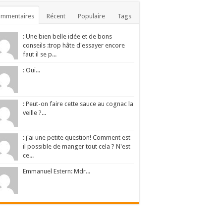
ommentaires
Récent
Populaire
Tags
: Une bien belle idée et de bons
conseils :trop hâte d'essayer encore
faut il se p...
: Oui...
: Peut-on faire cette sauce au cognac la
veille ?...
: j'ai une petite question! Comment est
il possible de manger tout cela ? N'est
ce...
Emmanuel Estern: Mdr...