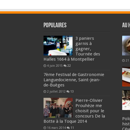
Populaires
Au 
3 paniers
garnis à
gagner,
Tournée des
Halles 1664 à Montpellier
21
4 juin 2015
22
7ème Festival de Gastronomie
Languedocienne, Saint-Jean-
de-Buèges
2 juillet 2012
13
Pierre-Olivier
Prouhèze me
choisit pour le
concours De la
Pol
Botte à la Toque 2014
his
16 mars 2014
11
Cév