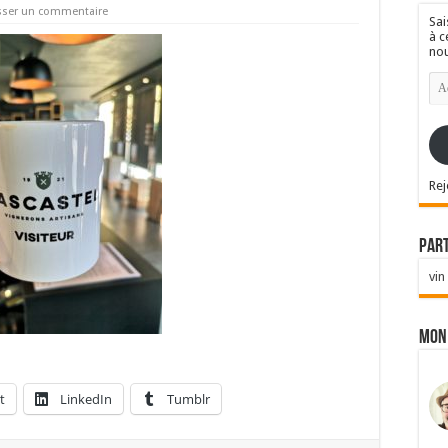
sser un commentaire
Sai
à c
nou
Ad
e-
mai
Rej
Par
vin
Mon
t
LinkedIn
Tumblr