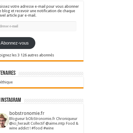
sissez votre adresse e-mail pour vous abonner
e blog et recevoir une notification de chaque
vel article par e-mail.
resse
l
Abonnez-vous
oignez les 3 126 autres abonnés
tenaires
 éthique
 Instagram
bobstronomie.fr
Blogueur bObStronomie.fr
Chroniqueur
@ici_herault
Collectif @aime.mtp
Food &
wine addict !
#food #wine