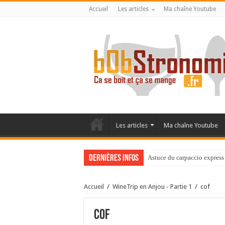
Accueil
Les articles
Ma chaîne Youtube
Les articles
Ma chaîne Youtube
Dernières infos
Astuce du carpaccio express 
Accueil
/
WineTrip en Anjou - Partie 1
/
cof
cof