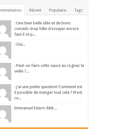
ommentaires
Récent
Populaire
Tags
: Une bien belle idée et de bons
conseils :trop hâte d'essayer encore
faut il se p...
: Oui...
: Peut-on faire cette sauce au cognac la
veille ?...
: j'ai une petite question! Comment est
il possible de manger tout cela ? N'est
ce...
Emmanuel Estern: Mdr...