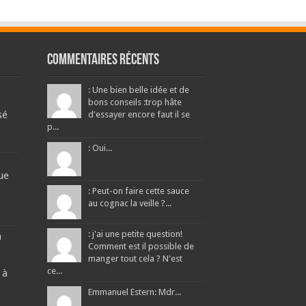
Commentaires récents
: Une bien belle idée et de
bons conseils :trop hâte
sé
d'essayer encore faut il se
p...
: Oui...
ue
: Peut-on faire cette sauce
au cognac la veille ?...
: j'ai une petite question!
a
Comment est il possible de
manger tout cela ? N'est
ce...
 à
Emmanuel Estern: Mdr...