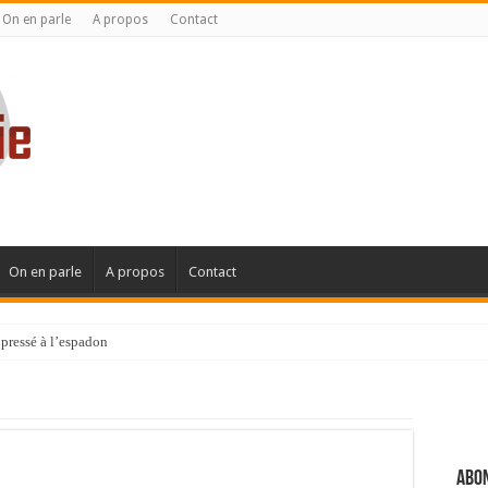
On en parle
A propos
Contact
On en parle
A propos
Contact
pressé à l’espadon
Abon