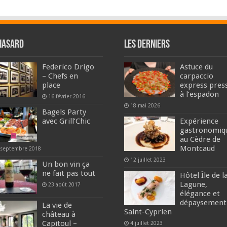
hasard
Les derniers
Federico Drigo
Astuce du
– Chefs en
carpaccio
place
express pres
à l’espadon
16 février 2016
18 mai 2026
Bagels Party
avec Grill’Chic
Expérience
gastronomiq
au Cèdre de
Montcaud
 septembre 2018
12 juillet 2023
Un bon vin ça
ne fait pas tout
Hôtel Île de l
Lagune,
23 août 2017
élégance et
dépaysement
La vie de
Saint-Cyprien
château à
Capitoul –
4 juillet 2023