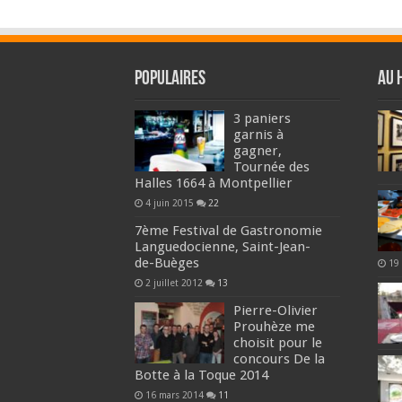
Populaires
Au 
3 paniers
garnis à
gagner,
Tournée des
Halles 1664 à Montpellier
4 juin 2015
22
7ème Festival de Gastronomie
Languedocienne, Saint-Jean-
de-Buèges
19
2 juillet 2012
13
Pierre-Olivier
Prouhèze me
choisit pour le
concours De la
Botte à la Toque 2014
16 mars 2014
11