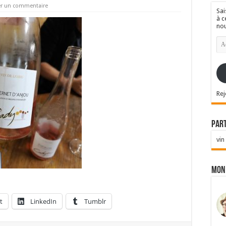
er un commentaire
Sai
à c
nou
Ad
e-
mai
Rej
Par
vin
Mon
t
LinkedIn
Tumblr