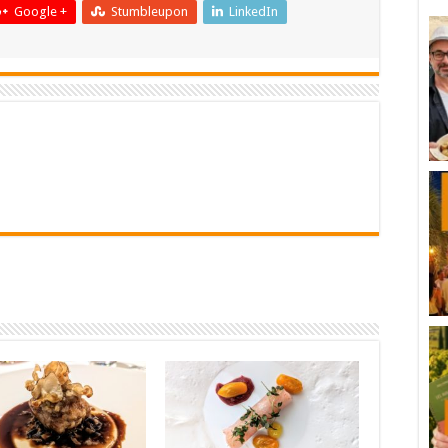
Google +
Stumbleupon
LinkedIn