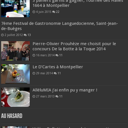
3 paniers garnis à gagner, Tournée des Halles
1664 à Montpellier
4 juin 2015
22
7ème Festival de Gastronomie Languedocienne, Saint-Jean-
de-Buèges
2 juillet 2012
13
Pierre-Olivier Prouhèze me choisit pour le
concours De la Botte à la Toque 2014
16 mars 2014
11
Le D’Cartes à Montpellier
29 mai 2014
11
AlléluMIA j’ai enfin pu y manger !
27 mars 2013
11
Au hasard