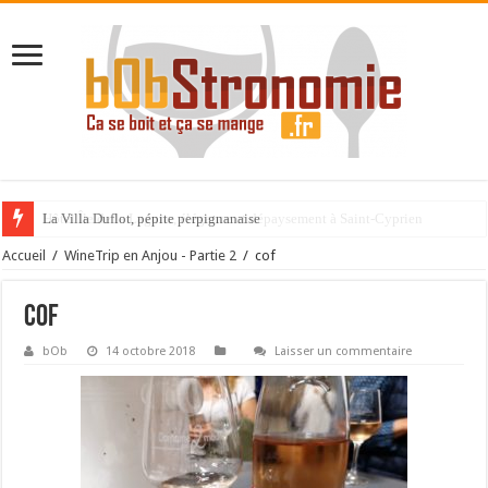
La Villa Duflot, pépite perpignanaise
Accueil
/
WineTrip en Anjou - Partie 2
/
cof
cof
bOb
14 octobre 2018
Laisser un commentaire