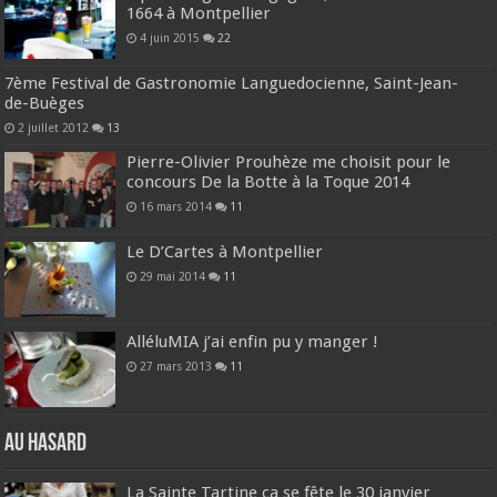
1664 à Montpellier
4 juin 2015
22
7ème Festival de Gastronomie Languedocienne, Saint-Jean-
de-Buèges
2 juillet 2012
13
Pierre-Olivier Prouhèze me choisit pour le
concours De la Botte à la Toque 2014
16 mars 2014
11
Le D’Cartes à Montpellier
29 mai 2014
11
AlléluMIA j’ai enfin pu y manger !
27 mars 2013
11
Au hasard
La Sainte Tartine ça se fête le 30 janvier