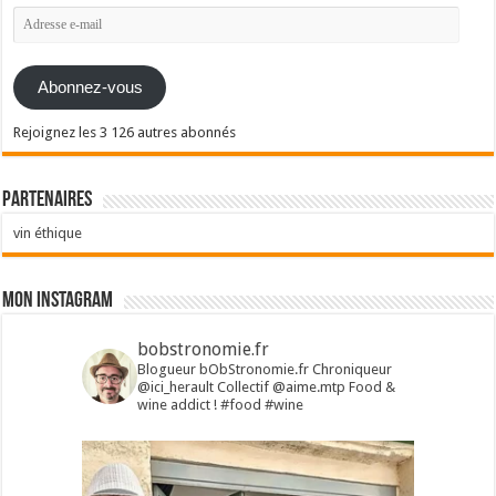
Adresse
e-
mail
Abonnez-vous
Rejoignez les 3 126 autres abonnés
Partenaires
vin éthique
Mon Instagram
bobstronomie.fr
Blogueur bObStronomie.fr
Chroniqueur
@ici_herault
Collectif @aime.mtp
Food &
wine addict !
#food #wine