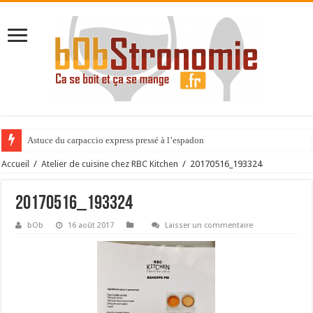
Astuce du carpaccio express pressé à l’espadon
Accueil
/
Atelier de cuisine chez RBC Kitchen
/
20170516_193324
20170516_193324
bOb
16 août 2017
Laisser un commentaire