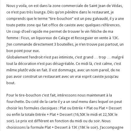
Nous y voila, on est dans la zone commerciale de Saint Jean de Védas,
ce n’est pas très lounge. Dès qu’on pénètre dans le restaurant, je
comprends que le terme “tire-bouchon” est un peu galvaudé, il y a une
toute petite zone qui fait office de caviste avec quelques références.
Un coup d’oeil rapide me permet de trouver le vin fétiche de ma
femme : Ficus, un liquoreux de Calage et Resseguier en vente à 13€.
J’en commande directement 3 bouteilles, je n’en trouve pas partout, un
bon point pour eux.
Globalement l’endroit n’est pas intimiste, c’est grand … trop … malgré
tout la décoration n’est pas désagréable. Ce midi là, c’est calme, c’est
même plutôt vide en fait. Il est dommage, avec un nom pareil, de ne
pas avoir construit un restaurant avec un vrai esprit caviste jusqu’au
bout.
Pour le tire-bouchon c’est fait, intéressons nous maintenant à la
fourchette. Du coté de la carte il y a un seul menu dans lequel on peut
choisir les formules classiques : Plat ou Entrée + Plat ou Plat + Dessert
ou enfin la totale Entrée + Plat + Dessert (16,50€ le midi et 22,50€ le
soir). Le prix est différent en fonction du midi ou du soir. Nous
choisissons la formule Plat + Dessert à 13€ (18€ le soir). J’accompagne