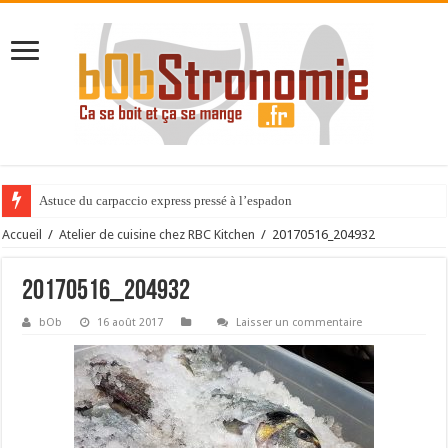
Astuce du carpaccio express pressé à l’espadon
Accueil
/
Atelier de cuisine chez RBC Kitchen
/
20170516_204932
20170516_204932
bOb
16 août 2017
Laisser un commentaire