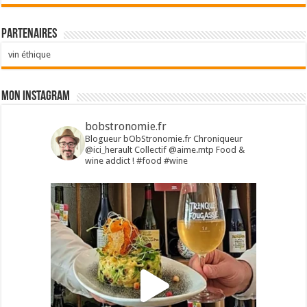
Partenaires
vin éthique
Mon Instagram
bobstronomie.fr
Blogueur bObStronomie.fr
Chroniqueur
@ici_herault
Collectif @aime.mtp
Food &
wine addict !
#food #wine