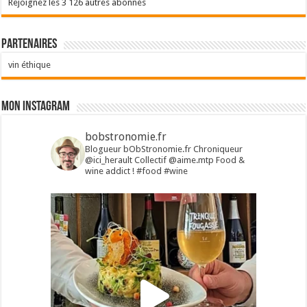
Rejoignez les 3 126 autres abonnés
Partenaires
vin éthique
Mon Instagram
bobstronomie.fr
Blogueur bObStronomie.fr
Chroniqueur
@ici_herault
Collectif @aime.mtp
Food &
wine addict !
#food #wine