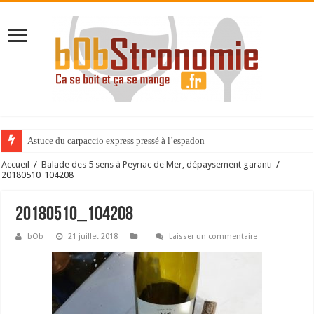
Astuce du carpaccio express pressé à l’espadon
Accueil
/
Balade des 5 sens à Peyriac de Mer, dépaysement garanti
/
20180510_104208
20180510_104208
bOb
21 juillet 2018
Laisser un commentaire