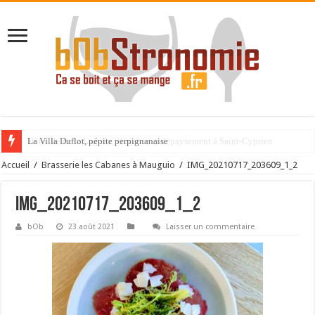
La Villa Duflot, pépite perpignanaise
Accueil
/
Brasserie les Cabanes à Mauguio
/
IMG_20210717_203609_1_2
IMG_20210717_203609_1_2
bOb
23 août 2021
Laisser un commentaire