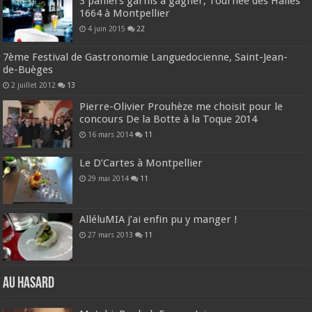
3 paniers garnis à gagner, Tournée des Halles
1664 à Montpellier
4 juin 2015
22
7ème Festival de Gastronomie Languedocienne, Saint-Jean-
de-Buèges
2 juillet 2012
13
Pierre-Olivier Prouhèze me choisit pour le
concours De la Botte à la Toque 2014
16 mars 2014
11
Le D’Cartes à Montpellier
29 mai 2014
11
AlléluMIA j’ai enfin pu y manger !
27 mars 2013
11
Au hasard