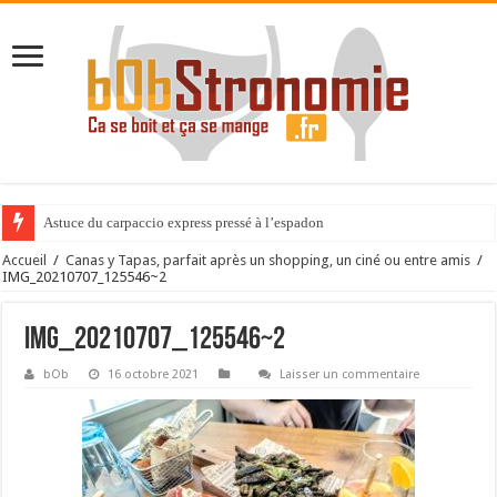
Astuce du carpaccio express pressé à l’espadon
Accueil
/
Canas y Tapas, parfait après un shopping, un ciné ou entre amis
/
IMG_20210707_125546~2
IMG_20210707_125546~2
bOb
16 octobre 2021
Laisser un commentaire