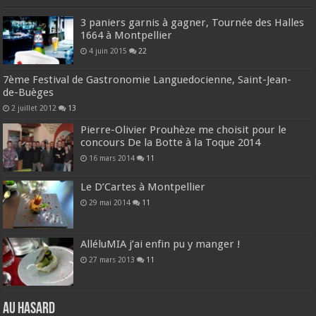
3 paniers garnis à gagner, Tournée des Halles
1664 à Montpellier
4 juin 2015
22
7ème Festival de Gastronomie Languedocienne, Saint-Jean-
de-Buèges
2 juillet 2012
13
Pierre-Olivier Prouhèze me choisit pour le
concours De la Botte à la Toque 2014
16 mars 2014
11
Le D’Cartes à Montpellier
29 mai 2014
11
AlléluMIA j’ai enfin pu y manger !
27 mars 2013
11
Au hasard