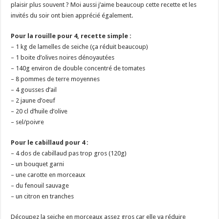
plaisir plus souvent ? Moi aussi j’aime beaucoup cette recette et les
invités du soir ont bien apprécié également.
Pour la rouille pour 4, recette simple :
– 1 kg de lamelles de seiche (ça réduit beaucoup)
– 1 boite d’olives noires dénoyautées
– 140g environ de double concentré de tomates
– 8 pommes de terre moyennes
– 4 gousses d’ail
– 2 jaune d’oeuf
– 20 cl d’huile d’olive
– sel/poivre
Pour le cabillaud pour 4 :
– 4 dos de cabillaud pas trop gros (120g)
– un bouquet garni
– une carotte en morceaux
– du fenouil sauvage
– un citron en tranches
Découpez la seiche en morceaux assez gros car elle va réduire