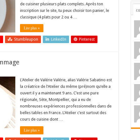
de cuisiner plusieurs plats complets. Après ton
c
inscription sur le site, tu peux choisir ton panier, le
classique (4 plats pour 2 ou 4 …
Lire plus »
+
Stumbleupon
LinkedIn
Pinterest
hommage
L’Atelier de Valérie Valérie, alias Valérie Sabatino est
la créatrice de l’Atelier du même (pré)nom qu’elle a
ouvert il y a maintenant 9 ans. C’est une pure
régionale, Sète, Montpellier, qui a eu de
nombreuses expériences professionnelles dans de
belles tables en France. L’Atelier c’est surtout des
cours de cuisine dont …
Lire plus »