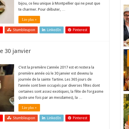
bijou, ce lieu unique à Montpellier qui ne peut que
te charmer. Pour débuter, …
Lire plus »
+
Stumbleupon
LinkedIn
Pinterest
le 30 janvier
C’est la première L’année 2017 est et restera la
première année où le 30 janvier est devenu la
journée de la sainte Tartine. Les 365 jours de
l’année sont bien occupés par diverses fêtes dont
certaines sont assez exotiques, la fête de l’orgasme
(juste une fois par an mesdames), la …
Lire plus »
+
Stumbleupon
LinkedIn
Pinterest