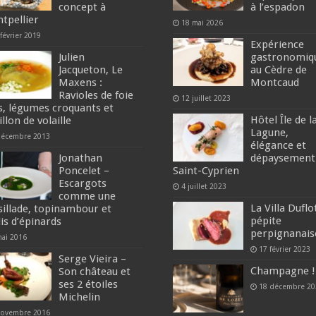
concept à
à l’espadon
tpellier
18 mai 2026
février 2019
Expérience
Julien
gastronomiq
Jacqueton, Le
au Cèdre de
Maxens :
Montcaud
Ravioles de foie
12 juillet 2023
s, légumes croquants et
Hôtel Île de l
llon de volaille
Lagune,
décembre 2013
élégance et
Jonathan
dépaysement
Poncelet –
Saint-Cyprien
Escargots
4 juillet 2023
comme une
La Villa Duflo
sillade, topinambour et
pépite
lis d’épinards
perpignanais
mai 2016
17 février 2023
Serge Vieira –
Champagne !
Son château et
ses 2 étoiles
18 décembre 20
Michelin
novembre 2016