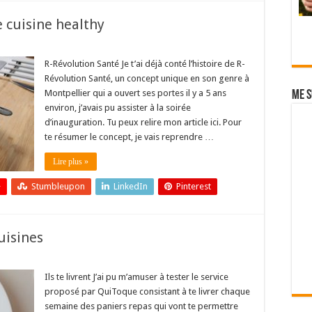
e cuisine healthy
R-Révolution Santé Je t’ai déjà conté l’histoire de R-
Révolution Santé, un concept unique en son genre à
Montpellier qui a ouvert ses portes il y a 5 ans
Me s
environ, j’avais pu assister à la soirée
d’inauguration. Tu peux relire mon article ici. Pour
te résumer le concept, je vais reprendre …
Lire plus »
+
Stumbleupon
LinkedIn
Pinterest
cuisines
Ils te livrent J’ai pu m’amuser à tester le service
proposé par QuiToque consistant à te livrer chaque
semaine des paniers repas qui vont te permettre