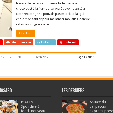
travers de cette somptueuse tarte miroir au
chocolat et à la framboise. Après avoir assisté à
cette recette, je ne pouvais pas m’arrêter là ! J’ai
enfilé mon tablier pour me lancer moi aussi dans le
cake design grâce à cet …
Lire plus »
+
Stumbleupon
LinkedIn
Pinterest
12
»
20
...
Dernier »
Page 10 sur 23
hasard
Les derniers
BOX’IN
Astuce du
Sportlive &
carpaccio
food, nouveau
express pres