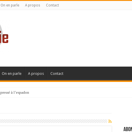
On en parle
A propos
Contact
On en parle
A propos
Contact
pressé à l’espadon
Abon