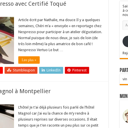
esso avec Certifié Toqué
Sai
à c
nou
Article écrit par Nathalie, ma douce Il y a quelques
Ad
semaines, Chéri m’a « envoyée » en reportage chez
e-
mai
Nespresso pour participer à un atelier dégustation.
Normal puisque de nous deux, je suis de loin (de
très loin même) la plus amatrice de bon café !
Nespresso Vertuo Le but …
Rej
Lire plus »
Par
+
Stumbleupon
LinkedIn
Pinterest
vin
agnol à Montpellier
Mon
L’hôtel Je t’ai déjà plusieurs fois parlé de l’hôtel
Magnol car j’ai eu la chance de m’y rendre à
plusieurs reprises sur diverses occasions. Il était
temps que je t’en raconte un peu plus sur ce petit