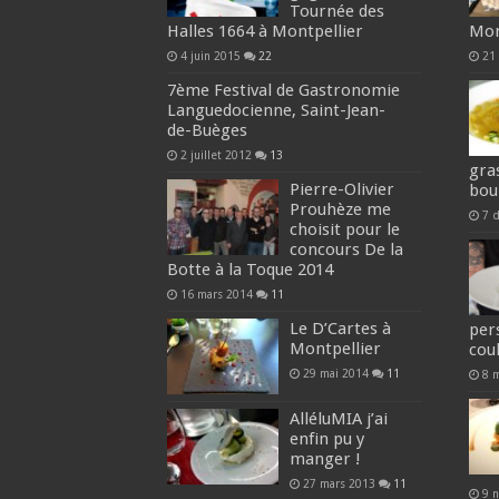
Tournée des
Halles 1664 à Montpellier
Mon
4 juin 2015
22
21 
7ème Festival de Gastronomie
Languedocienne, Saint-Jean-
de-Buèges
2 juillet 2012
13
gra
Pierre-Olivier
boui
Prouhèze me
7 
choisit pour le
concours De la
Botte à la Toque 2014
16 mars 2014
11
Le D’Cartes à
per
Montpellier
cou
29 mai 2014
11
8 
AlléluMIA j’ai
enfin pu y
manger !
27 mars 2013
11
9 