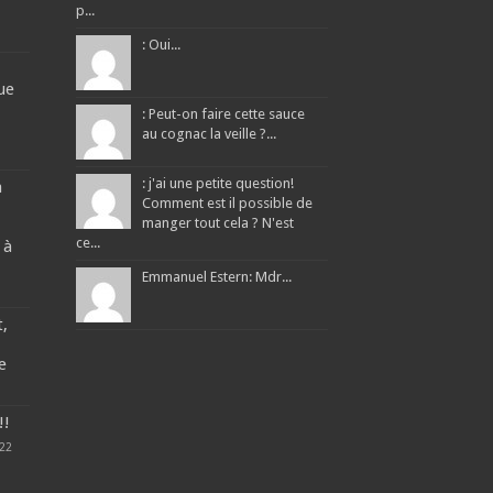
p...
: Oui...
ue
: Peut-on faire cette sauce
au cognac la veille ?...
: j'ai une petite question!
a
Comment est il possible de
manger tout cela ? N'est
ce...
 à
Emmanuel Estern: Mdr...
t,
e
!!
22