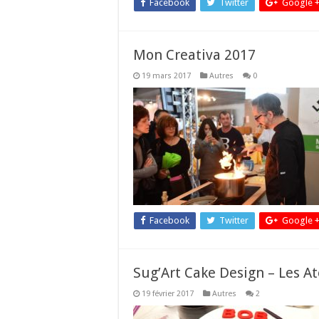
Facebook
Twitter
Google 
Mon Creativa 2017
19 mars 2017
Autres
0
Facebook
Twitter
Google 
Sug’Art Cake Design – Les At
19 février 2017
Autres
2