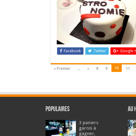
Facebook
Twitter
Google 
10
« Premier
...
«
8
9
11
Populaires
Au 
3 paniers
garnis à
gagner,