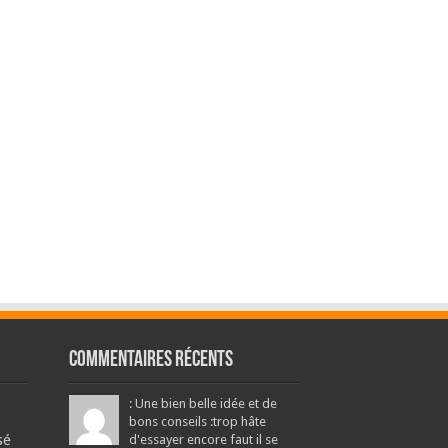
Commentaires récents
: Une bien belle idée et de
bons conseils :trop hâte
sé
d'essayer encore faut il se