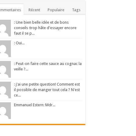
ommentaires
Récent
Populaire
Tags
: Une bien belle idée et de bons
conseils :trop hâte d'essayer encore
faut il se p...
: Oui...
: Peut-on faire cette sauce au cognac la
veille ?...
: j'ai une petite question! Comment est
il possible de manger tout cela ? N'est
ce...
Emmanuel Estern: Mdr...