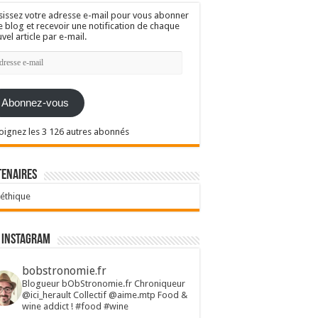
sissez votre adresse e-mail pour vous abonner
e blog et recevoir une notification de chaque
vel article par e-mail.
resse
l
Abonnez-vous
oignez les 3 126 autres abonnés
tenaires
 éthique
 Instagram
bobstronomie.fr
Blogueur bObStronomie.fr
Chroniqueur
@ici_herault
Collectif @aime.mtp
Food &
wine addict !
#food #wine