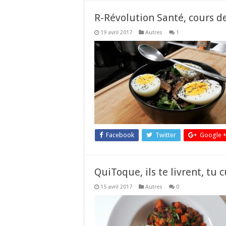
R-Révolution Santé, cours d
19 avril 2017
Autres
1
Facebook
Twitter
Google 
QuiToque, ils te livrent, tu 
15 avril 2017
Autres
0