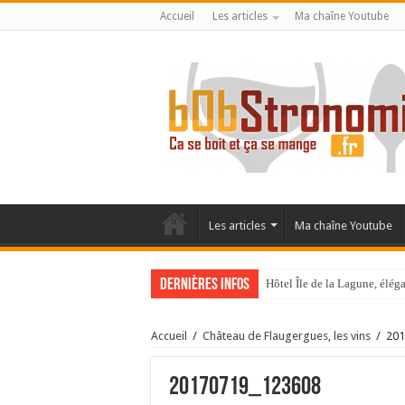
Accueil
Les articles
Ma chaîne Youtube
Les articles
Ma chaîne Youtube
Dernières infos
Hôtel Île de la Lagune, élé
La Villa Duflot, pépite perp
Accueil
/
Château de Flaugergues, les vins
/
201
20170719_123608