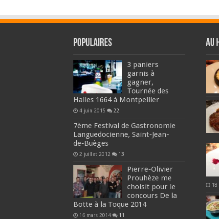
Populaires
Au 
3 paniers
garnis à
gagner,
Tournée des
Halles 1664 à Montpellier
4 juin 2015
22
7ème Festival de Gastronomie
Languedocienne, Saint-Jean-
de-Buèges
2 juillet 2012
13
Pierre-Olivier
Prouhèze me
18
choisit pour le
concours De la
Botte à la Toque 2014
16 mars 2014
11