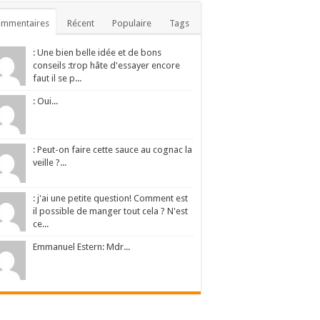
ommentaires
Récent
Populaire
Tags
: Une bien belle idée et de bons
conseils :trop hâte d'essayer encore
faut il se p...
: Oui...
: Peut-on faire cette sauce au cognac la
veille ?...
: j'ai une petite question! Comment est
il possible de manger tout cela ? N'est
ce...
Emmanuel Estern: Mdr...