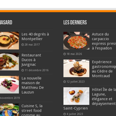
hasard
Les derniers
Les 40 degrés à
Astuce du
Montpellier
carpaccio
express pres
28 mai 2017
à l’espadon
18 mai 2026
Restaurant
Ducos à
Expérience
Juvignac
gastronomiq
11 décembre 2016
au Cèdre de
Montcaud
La nouvelle
12 juillet 2023
maison de
Matthieu De
Hôtel Île de l
Lauzun
Lagune,
 novembre 2019
élégance et
dépaysement
Cuisine S, la
Saint-Cyprien
street food
4 juillet 2023
comme au