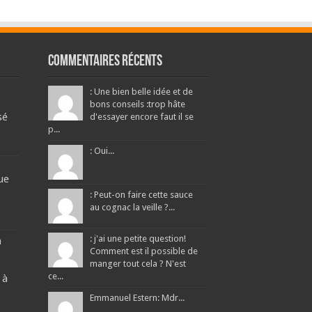
Commentaires récents
: Une bien belle idée et de
bons conseils :trop hâte
sé
d'essayer encore faut il se
p...
: Oui...
ue
: Peut-on faire cette sauce
au cognac la veille ?...
: j'ai une petite question!
a
Comment est il possible de
manger tout cela ? N'est
ce...
 à
Emmanuel Estern: Mdr...