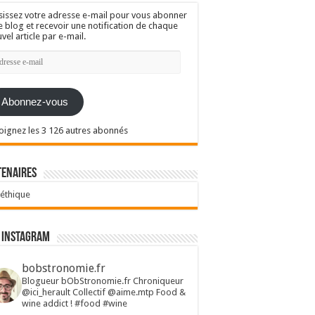
sissez votre adresse e-mail pour vous abonner
e blog et recevoir une notification de chaque
vel article par e-mail.
resse
l
Abonnez-vous
oignez les 3 126 autres abonnés
tenaires
 éthique
 Instagram
bobstronomie.fr
Blogueur bObStronomie.fr
Chroniqueur
@ici_herault
Collectif @aime.mtp
Food &
wine addict !
#food #wine