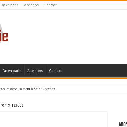
On en parle
A propos
Contact
On en parle
A propos
Contact
gance et dépaysement à Saint-Cyprien
ignanaise
70719_123608
Abon