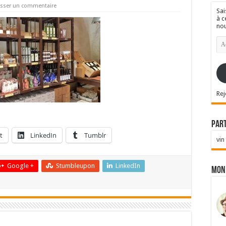
isser un commentaire
Sai
à c
nou
Ad
e-
mai
Rej
Par
t
LinkedIn
Tumblr
vin
Google +
Stumbleupon
LinkedIn
Mon