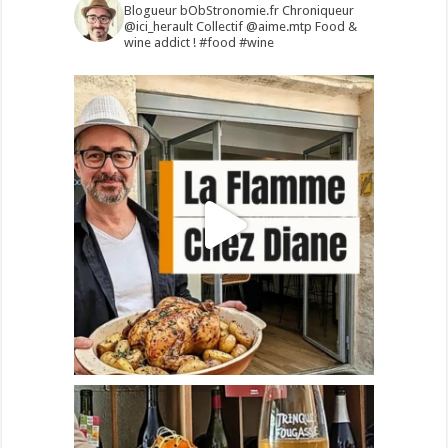
Blogueur bObStronomie.fr
Chroniqueur
@ici_herault
Collectif @aime.mtp
Food &
wine addict !
#food #wine