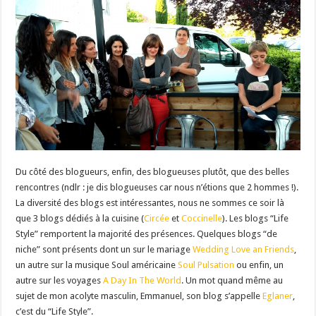
Du côté des blogueurs, enfin, des blogueuses plutôt, que des belles
rencontres (ndlr : je dis blogueuses car nous n’étions que 2 hommes !).
La diversité des blogs est intéressantes, nous ne sommes ce soir là
que 3 blogs dédiés à la cuisine (
Circée
et
Coccinelle
). Les blogs “Life
Style” remportent la majorité des présences. Quelques blogs “de
niche” sont présents dont un sur le mariage
Wedding Love an Friends
,
un autre sur la musique Soul américaine
Soul Pulsation
ou enfin, un
autre sur les voyages
A Day In The World
. Un mot quand même au
sujet de mon acolyte masculin, Emmanuel, son blog s’appelle
Eglaner
,
c’est du “Life Style”.