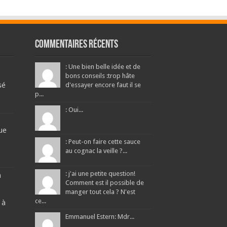
Commentaires récents
: Une bien belle idée et de
bons conseils :trop hâte
sé
d'essayer encore faut il se
p...
: Oui...
ue
: Peut-on faire cette sauce
au cognac la veille ?...
: j'ai une petite question!
a
Comment est il possible de
manger tout cela ? N'est
ce...
 à
Emmanuel Estern: Mdr...