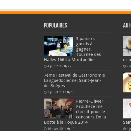
Populaires
Au 
3 paniers
garnis à
gagner,
Tournée des
Halles 1664 à Montpellier
et 
4 juin 2015
22
2 
7ème Festival de Gastronomie
Languedocienne, Saint-Jean-
de-Buèges
2 juillet 2012
13
Pierre-Olivier
Prouhèze me
choisit pour le
concours De la
Botte à la Toque 2014
Sai
16 mars 2014
11
4 j