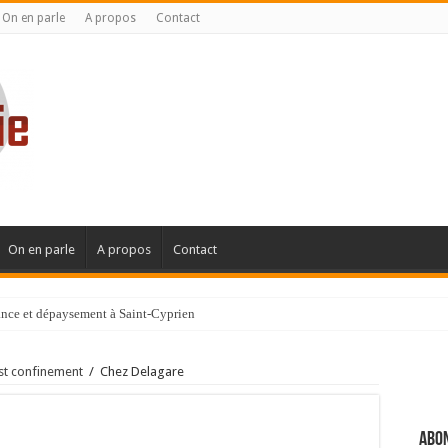
On en parle
A propos
Contact
On en parle
A propos
Contact
gance et dépaysement à Saint-Cyprien
ignanaise
st confinement
/
Chez Delagare
Abon