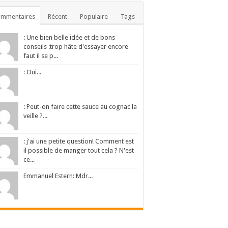
ommentaires
Récent
Populaire
Tags
: Une bien belle idée et de bons
conseils :trop hâte d'essayer encore
faut il se p...
: Oui...
: Peut-on faire cette sauce au cognac la
veille ?...
: j'ai une petite question! Comment est
il possible de manger tout cela ? N'est
ce...
Emmanuel Estern: Mdr...