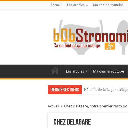
Accueil
Les articles
Ma chaîne Youtube
Les articles
Ma chaîne Youtube
Dernières infos
Hôtel Île de la Lagune, élé
La Villa Duflot, pépite perp
Accueil
/
Chez Delagare, notre premier resto po
Chez Delagare