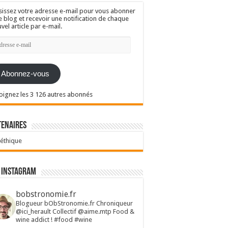
sissez votre adresse e-mail pour vous abonner
e blog et recevoir une notification de chaque
vel article par e-mail.
resse
l
Abonnez-vous
oignez les 3 126 autres abonnés
tenaires
 éthique
 Instagram
bobstronomie.fr
Blogueur bObStronomie.fr
Chroniqueur
@ici_herault
Collectif @aime.mtp
Food &
wine addict !
#food #wine