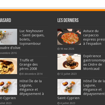
hasard
Les derniers
Luc Neyhouser
Astuce du
– Saint-Jacques,
carpaccio
bolets,
express pres
topinambour
à l’espadon
poudre d’olive
18 mai 2026
novembre 2016
Expérience
Truffe et
gastronomiq
Grange des
au Cèdre de
pères 2008
Montcaud
8 décembre 2014
12 juillet 2023
Hôtel Île de la
Hôtel Île de l
Lagune,
Lagune,
élégance et
élégance et
dépaysement à
dépaysement
nt-Cyprien
Saint-Cyprien
uillet 2023
4 juillet 2023