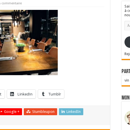
un commentaire
Sai
à c
nou
Ad
e-
mai
Rej
Par
vin
t
LinkedIn
Tumblr
Mon
Google +
Stumbleupon
LinkedIn