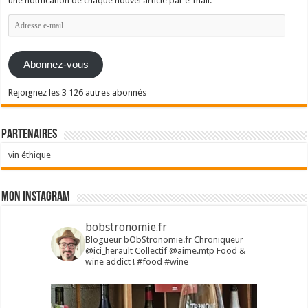
une notification de chaque nouvel article par e-mail.
Adresse
e-
mail
Abonnez-vous
Rejoignez les 3 126 autres abonnés
Partenaires
vin éthique
Mon Instagram
bobstronomie.fr
Blogueur bObStronomie.fr
Chroniqueur
@ici_herault
Collectif @aime.mtp
Food &
wine addict !
#food #wine