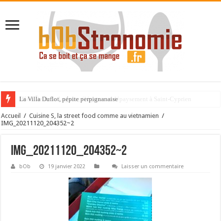
La Villa Duflot, pépite perpignanaise
Accueil
/
Cuisine S, la street food comme au vietnamien
/
IMG_20211120_204352~2
IMG_20211120_204352~2
bOb
19 janvier 2022
Laisser un commentaire