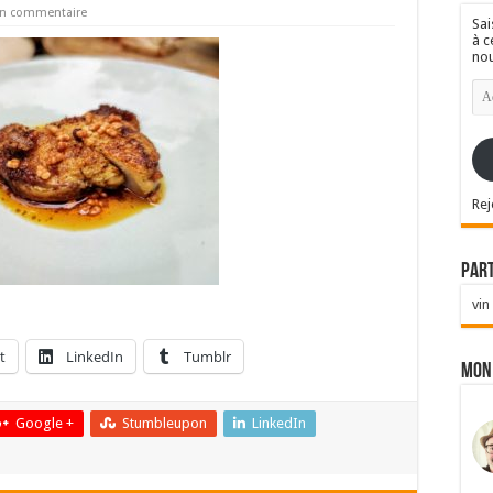
un commentaire
Sai
à c
nou
Ad
e-
mai
Rej
Par
vin
t
LinkedIn
Tumblr
Mon
Google +
Stumbleupon
LinkedIn