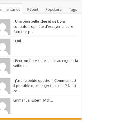
ommentaires
Récent
Populaire
Tags
: Une bien belle idée et de bons
conseils :trop hâte d'essayer encore
faut il se p...
: Oui...
: Peut-on faire cette sauce au cognac la
veille ?...
: j'ai une petite question! Comment est
il possible de manger tout cela ? N'est
ce...
Emmanuel Estern: Mdr...