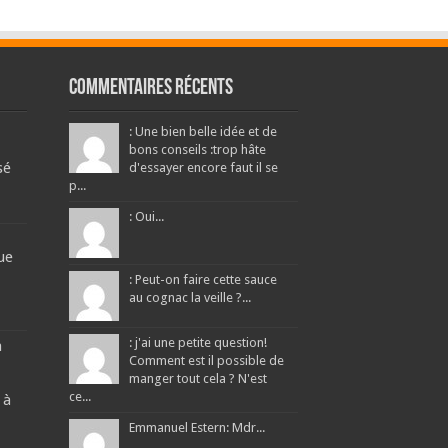
Commentaires récents
: Une bien belle idée et de
bons conseils :trop hâte
sé
d'essayer encore faut il se
p...
: Oui...
ue
: Peut-on faire cette sauce
au cognac la veille ?...
: j'ai une petite question!
a
Comment est il possible de
manger tout cela ? N'est
ce...
 à
Emmanuel Estern: Mdr...