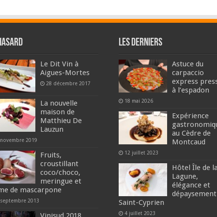
hasard
Les derniers
Le Dit Vin à
Astuce du
Aigues-Mortes
carpaccio
express pres
28 décembre 2017
à l’espadon
18 mai 2026
La nouvelle
maison de
Expérience
Matthieu De
gastronomiq
Lauzun
au Cèdre de
 novembre 2019
Montcaud
12 juillet 2023
Fruits,
croustillant
Hôtel Île de l
coco/choco,
Lagune,
meringue et
élégance et
me de mascarpone
dépaysement
 septembre 2013
Saint-Cyprien
4 juillet 2023
Vinisud 2018