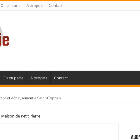
On en parle
A propos
Contact
On en parle
A propos
Contact
gance et dépaysement à Saint-Cyprien
ignanaise
 Maison de Petit Pierre
Abon