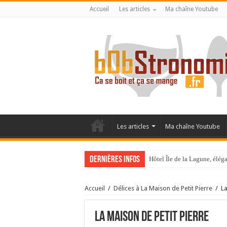
Accueil
Les articles
Ma chaîne Youtube
Les articles
Ma chaîne Youtube
Dernières infos
Hôtel Île de la Lagune, élé
La Villa Duflot, pépite perp
Accueil
/
Délices à La Maison de Petit Pierre
/
La
La Maison de Petit Pierre