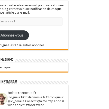
sissez votre adresse e-mail pour vous abonner
e blog et recevoir une notification de chaque
vel article par e-mail.
resse
l
Abonnez-vous
oignez les 3 126 autres abonnés
tenaires
 éthique
 Instagram
bobstronomie.fr
Blogueur bObStronomie.fr
Chroniqueur
@ici_herault
Collectif @aime.mtp
Food &
wine addict !
#food #wine