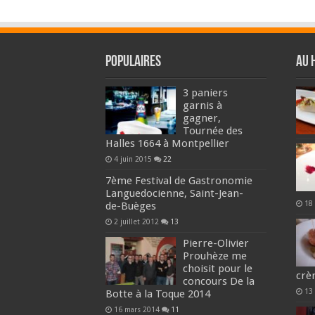
Populaires
Au 
3 paniers
garnis à
gagner,
Tournée des
Halles 1664 à Montpellier
4 juin 2015
22
7ème Festival de Gastronomie
Languedocienne, Saint-Jean-
18
de-Buèges
2 juillet 2012
13
Pierre-Olivier
Prouhèze me
choisit pour le
crè
concours De la
13
Botte à la Toque 2014
16 mars 2014
11