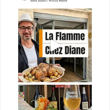
wine addict !
#food #wine