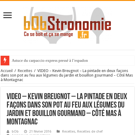
Astuce du carpaccio express pressé à l’espadon
Expérience gastronomique au Cèdre de Montcaud
Accueil
/
Recettes
/
VIDEO – Kevin Breugnot – La pintade en deux façons
dans son pot au feu aux légumes du jardin et bouillon gourmand – Côté Mas
à Montagnac
VIDEO – Kevin Breugnot – La pintade en deux
façons dans son pot au feu aux légumes du
jardin et bouillon gourmand – Côté Mas à
Montagnac
bOb
21 février 2016
Recettes
,
Recettes de chef