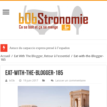
Astuce du carpaccio express pressé à l’espadon
Accueil
/
Eat With The Blogger, Retour à l'essentiel
/
Eat-with-the-Blogger-
185
Eat-with-the-Blogger-185
bOb
19 juin 2017
Laisser un commentaire