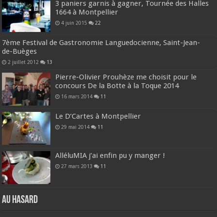
3 paniers garnis à gagner, Tournée des Halles
1664 à Montpellier
4 juin 2015
22
7ème Festival de Gastronomie Languedocienne, Saint-Jean-
de-Buèges
2 juillet 2012
13
Pierre-Olivier Prouhèze me choisit pour le
concours De la Botte à la Toque 2014
16 mars 2014
11
Le D’Cartes à Montpellier
29 mai 2014
11
AlléluMIA j’ai enfin pu y manger !
27 mars 2013
11
Au hasard