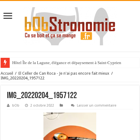
Hôtel Île de la Lagune, élégance et dépaysement à Saint-Cyprien
La Villa Duflot, pépite perpignanaise
Accueil
/
El Celler de Can Roca - Je n'ai pas encore fait mieux
/
IMG_20220204_1957122
IMG_20220204_1957122
bOb
2 octobre 2022
Laisser un commentaire