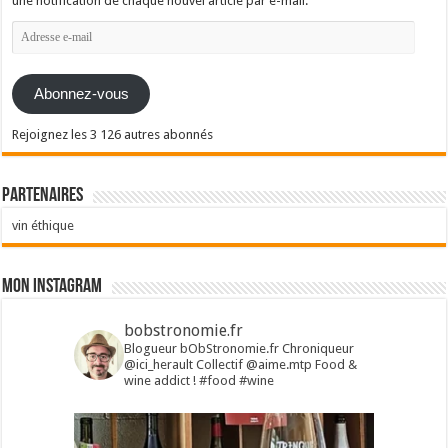
une notification de chaque nouvel article par e-mail.
Adresse
e-
mail
Abonnez-vous
Rejoignez les 3 126 autres abonnés
Partenaires
vin éthique
Mon Instagram
bobstronomie.fr
Blogueur bObStronomie.fr
Chroniqueur
@ici_herault
Collectif @aime.mtp
Food &
wine addict !
#food #wine