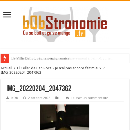
La Villa Duflot, pépite perpignanaise
Accueil
/
El Celler de Can Roca - Je n'ai pas encore fait mieux
/
IMG_20220204_2047362
IMG_20220204_2047362
bOb
2 octobre 2022
Laisser un commentaire