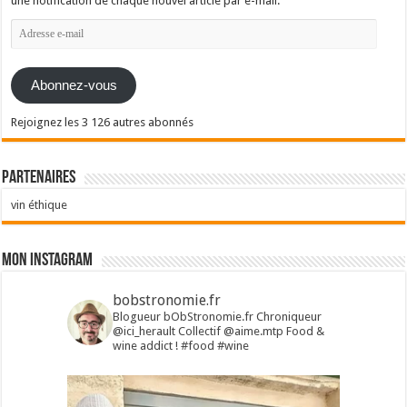
une notification de chaque nouvel article par e-mail.
Adresse
e-
mail
Abonnez-vous
Rejoignez les 3 126 autres abonnés
Partenaires
vin éthique
Mon Instagram
bobstronomie.fr
Blogueur bObStronomie.fr
Chroniqueur
@ici_herault
Collectif @aime.mtp
Food &
wine addict !
#food #wine