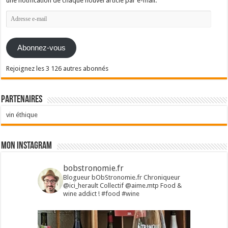
une notification de chaque nouvel article par e-mail.
Adresse
e-
mail
Abonnez-vous
Rejoignez les 3 126 autres abonnés
Partenaires
vin éthique
Mon Instagram
bobstronomie.fr
Blogueur bObStronomie.fr
Chroniqueur
@ici_herault
Collectif @aime.mtp
Food &
wine addict !
#food #wine