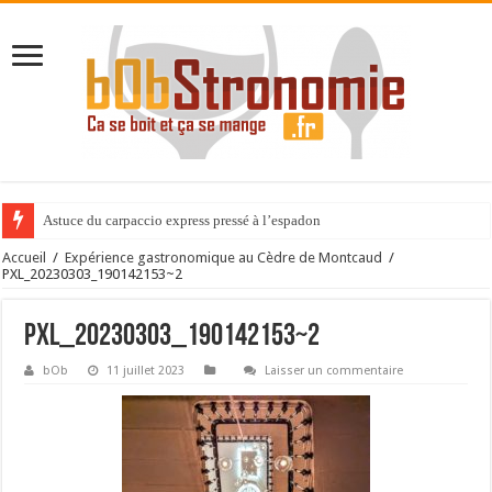
Astuce du carpaccio express pressé à l’espadon
Accueil
/
Expérience gastronomique au Cèdre de Montcaud
/
PXL_20230303_190142153~2
PXL_20230303_190142153~2
bOb
11 juillet 2023
Laisser un commentaire